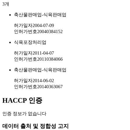
3
개
축산물판매업-식육판매업
허가일자
2004-07-09
인허가번호
20040384152
식육포장처리업
허가일자
2011-04-07
인허가번호
20110384066
축산물판매업-식육판매업
허가일자
2014-06-02
인허가번호
20140363067
HACCP 인증
인증 정보가 없습니다
데이터 출처 및 정합성 고지