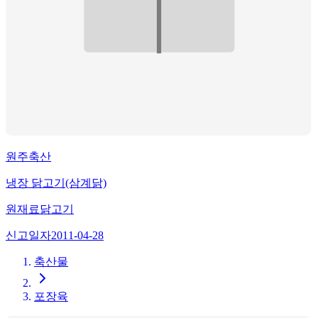
원주축산
냉장 닭고기(삼계닭)
원재료
닭고기
신고일자
2011-04-28
축산물
포장육