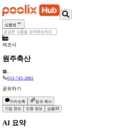
상품명
제조사
원주축산
-
033-745-2882
공유하기
카카오톡
링크 복사
기업 정보
인증 정보
상품
33
AI 요약