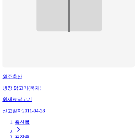
원주축산
냉장 닭고기(북채)
원재료
닭고기
신고일자
2011-04-28
축산물
포장육