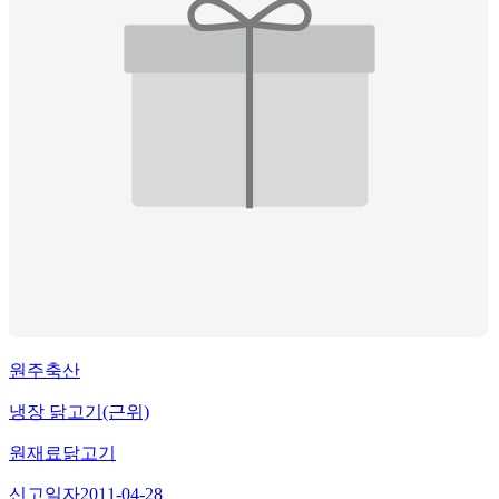
원주축산
냉장 닭고기(근위)
원재료
닭고기
신고일자
2011-04-28