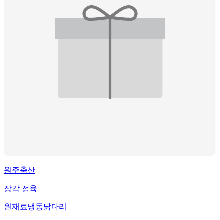
원주축산
장각 정육
원재료
냉동닭다리