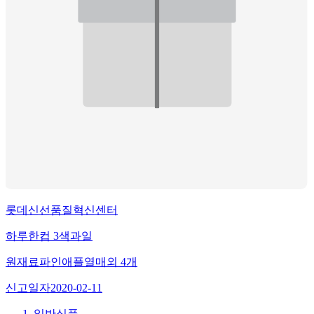
롯데신선품질혁신센터
하루한컵 3색과일
원재료
파인애플열매
외
4
개
신고일자
2020-02-11
일반식품