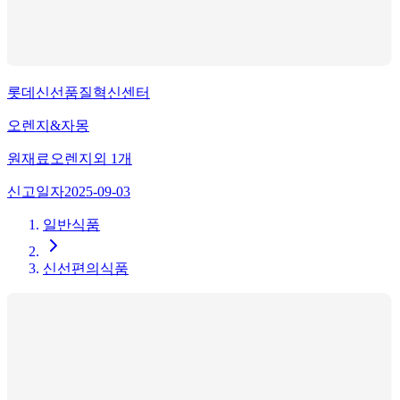
롯데신선품질혁신센터
오렌지&자몽
원재료
오렌지
외
1
개
신고일자
2025-09-03
일반식품
신선편의식품