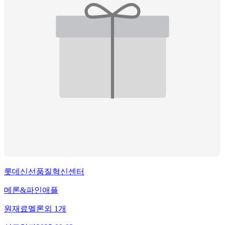
롯데신선품질혁신센터
메론&파인애플
원재료
멜론
외
1
개