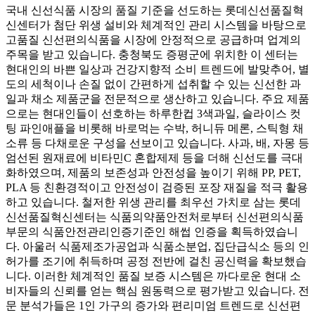
국내 신선식품 시장의 품질 기준을 선도하는 롯데신선품질혁
신센터가 첨단 위생 설비와 체계적인 관리 시스템을 바탕으로
고품질 신선편의식품을 시장에 안정적으로 공급하며 업계의
주목을 받고 있습니다. 충청북도 증평군에 위치한 이 센터는
현대인의 바쁜 일상과 건강지향적 소비 트렌드에 발맞추어, 별
도의 세척이나 손질 없이 간편하게 섭취할 수 있는 신선한 과
일과 채소 제품군을 전문적으로 생산하고 있습니다. 주요 제품
으로는 현대인들이 선호하는 하루한컵 3색과일, 슬라이스 컷
팅 파인애플을 비롯해 바로먹는 수박, 허니듀 메론, 스틱형 채
소류 등 다채로운 구성을 선보이고 있습니다. 사과, 배, 자몽 등
엄선된 원재료에 비타민C 혼합제제 등을 더해 신선도를 극대
화하였으며, 제품의 보존성과 안전성을 높이기 위해 PP, PET,
PLA 등 친환경적이고 안전성이 검증된 포장 재질을 적극 활용
하고 있습니다. 철저한 위생 관리를 최우선 가치로 삼는 롯데
신선품질혁신센터는 식품의약품안전처로부터 신선편의식품
부문의 식품안전관리인증기준인 해썹 인증을 획득하였습니
다. 아울러 식품제조가공업과 식품소분업, 집단급식소 등의 인
허가를 조기에 취득하며 공정 전반에 걸친 공신력을 확보했습
니다. 이러한 체계적인 품질 보증 시스템은 까다로운 현대 소
비자들의 신뢰를 얻는 핵심 원동력으로 평가받고 있습니다. 전
문 분석가들은 1인 가구의 증가와 편리미엄 트렌드로 신선편