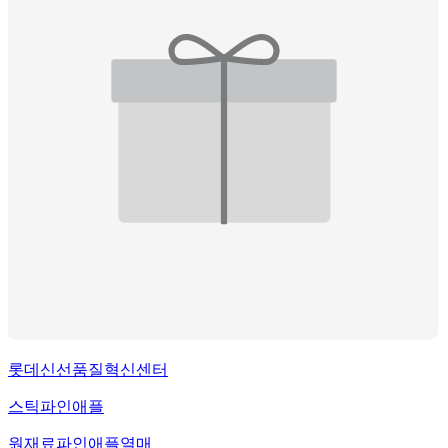
롯데신선품질혁신센터
스틱파인애플
원재료
파인애플열매