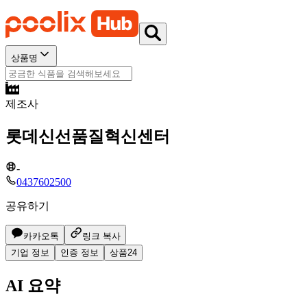
상품명
제조사
롯데신선품질혁신센터
-
0437602500
공유하기
카카오톡
링크 복사
기업 정보
인증 정보
상품
24
AI 요약