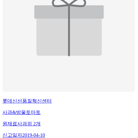
롯데신선품질혁신센터
사과&방울토마토
원재료
사과
외
2
개
신고일자
2019-04-10