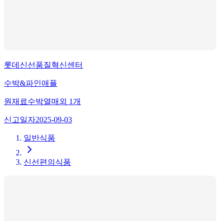
롯데신선품질혁신센터
수박&파인애플
원재료
수박열매
외
1
개
신고일자
2025-09-03
일반식품
신선편의식품