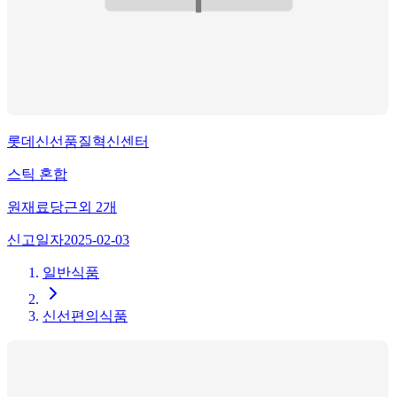
롯데신선품질혁신센터
스틱 혼합
원재료
당근
외
2
개
신고일자
2025-02-03
일반식품
신선편의식품