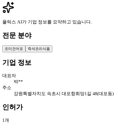
풀릭스 AI가 기업 정보를 요약하고 있습니다.
전문 분야
조미건어포
즉석조리식품
기업 정보
대표자
박**
주소
강원특별자치도 속초시 대포항희망1길 48(대포동)
인허가
1
개