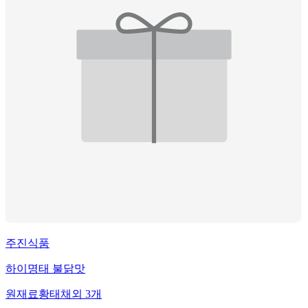
주진식품
하이명태 불닭맛
원재료
황태채
외
3
개