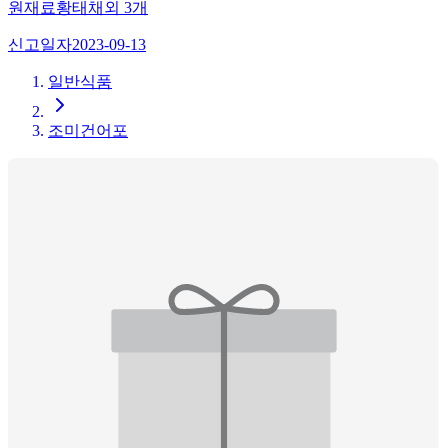
원재료
황태채
외
3
개
신고일자
2023-09-13
일반식품
조미건어포