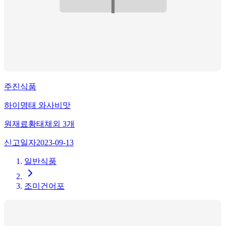
주진식품
하이명태 와사비맛
원재료
황태채
외
3
개
신고일자
2023-09-13
일반식품
조미건어포