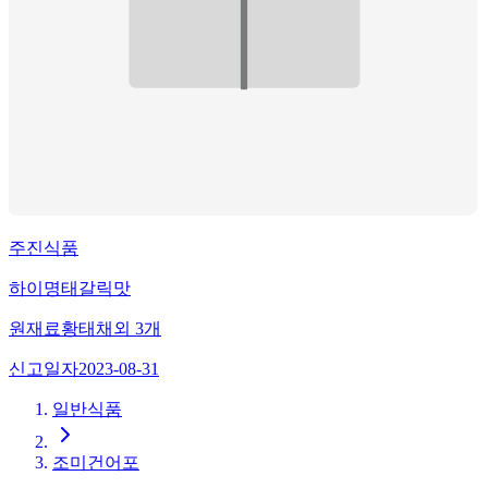
주진식품
하이명태갈릭맛
원재료
황태채
외
3
개
신고일자
2023-08-31
일반식품
조미건어포