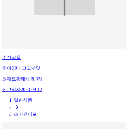
주진식품
하이명태 코코넛맛
원재료
황태채
외
3
개
신고일자
2023-09-12
일반식품
조미건어포