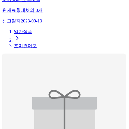
원재료
황태채
외
3
개
신고일자
2023-09-13
일반식품
조미건어포