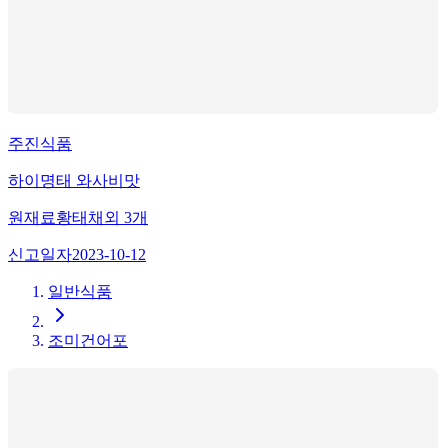
주진식품
하이명태 와사비맛
원재료
황태채
외
3
개
신고일자
2023-10-12
일반식품
조미건어포