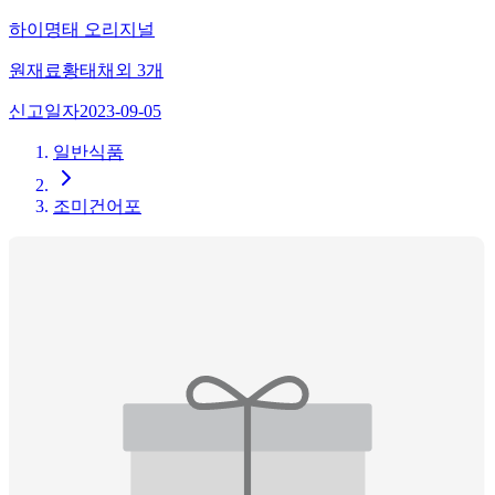
하이명태 오리지널
원재료
황태채
외
3
개
신고일자
2023-09-05
일반식품
조미건어포