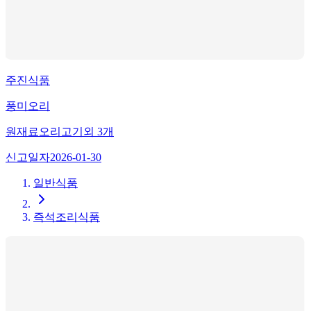
주진식품
풍미오리
원재료
오리고기
외
3
개
신고일자
2026-01-30
일반식품
즉석조리식품