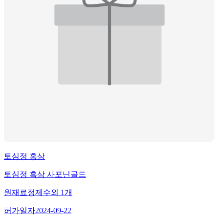
토심정 홍삼
토심정 흑삼 사포닌골드
원재료
정제수
외
1
개
허가일자
2024-09-22