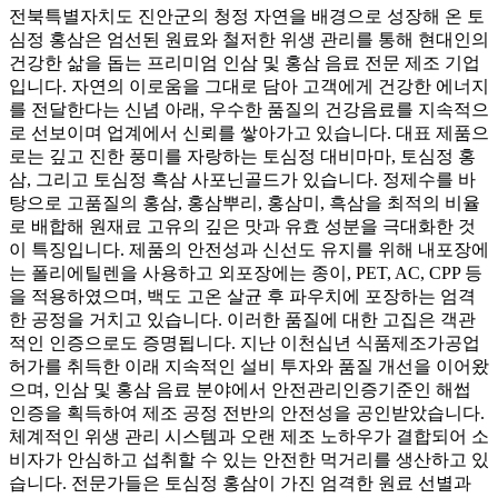
전북특별자치도 진안군의 청정 자연을 배경으로 성장해 온 토
심정 홍삼은 엄선된 원료와 철저한 위생 관리를 통해 현대인의
건강한 삶을 돕는 프리미엄 인삼 및 홍삼 음료 전문 제조 기업
입니다. 자연의 이로움을 그대로 담아 고객에게 건강한 에너지
를 전달한다는 신념 아래, 우수한 품질의 건강음료를 지속적으
로 선보이며 업계에서 신뢰를 쌓아가고 있습니다. 대표 제품으
로는 깊고 진한 풍미를 자랑하는 토심정 대비마마, 토심정 홍
삼, 그리고 토심정 흑삼 사포닌골드가 있습니다. 정제수를 바
탕으로 고품질의 홍삼, 홍삼뿌리, 홍삼미, 흑삼을 최적의 비율
로 배합해 원재료 고유의 깊은 맛과 유효 성분을 극대화한 것
이 특징입니다. 제품의 안전성과 신선도 유지를 위해 내포장에
는 폴리에틸렌을 사용하고 외포장에는 종이, PET, AC, CPP 등
을 적용하였으며, 백도 고온 살균 후 파우치에 포장하는 엄격
한 공정을 거치고 있습니다. 이러한 품질에 대한 고집은 객관
적인 인증으로도 증명됩니다. 지난 이천십년 식품제조가공업
허가를 취득한 이래 지속적인 설비 투자와 품질 개선을 이어왔
으며, 인삼 및 홍삼 음료 분야에서 안전관리인증기준인 해썹
인증을 획득하여 제조 공정 전반의 안전성을 공인받았습니다.
체계적인 위생 관리 시스템과 오랜 제조 노하우가 결합되어 소
비자가 안심하고 섭취할 수 있는 안전한 먹거리를 생산하고 있
습니다. 전문가들은 토심정 홍삼이 가진 엄격한 원료 선별과