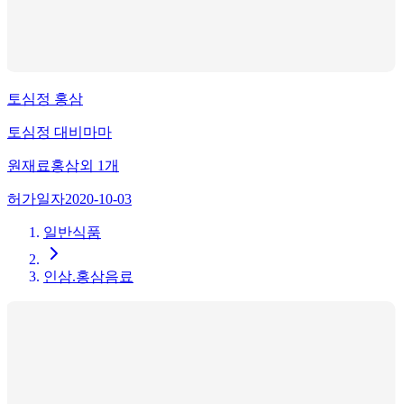
토심정 홍삼
토심정 대비마마
원재료
홍삼
외
1
개
허가일자
2020-10-03
일반식품
인삼.홍삼음료