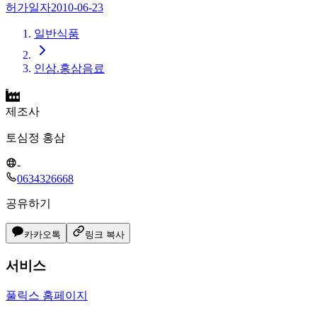
허가일자
2010-06-23
일반식품
인삼.홍삼음료
제조사
토심정 홍삼
-
0634326668
공유하기
카카오톡
링크 복사
서비스
풀릭스 홈페이지