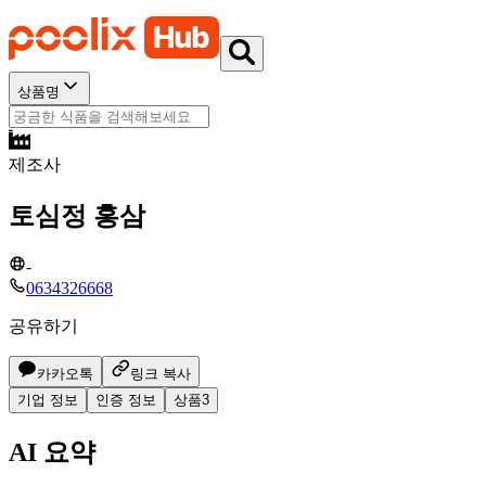
상품명
제조사
토심정 홍삼
-
0634326668
공유하기
카카오톡
링크 복사
기업 정보
인증 정보
상품
3
AI 요약