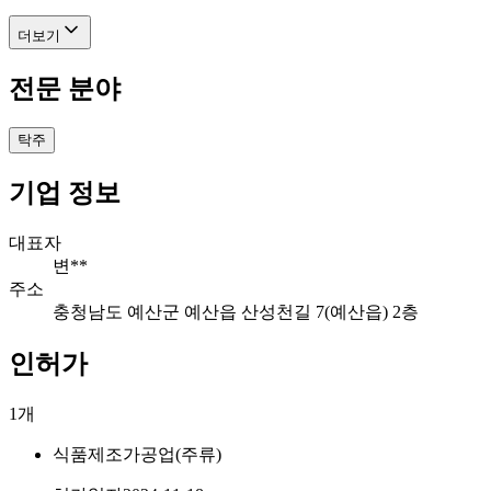
더보기
전문 분야
탁주
기업 정보
대표자
변**
주소
충청남도 예산군 예산읍 산성천길 7(예산읍) 2층
인허가
1
개
식품제조가공업(주류)