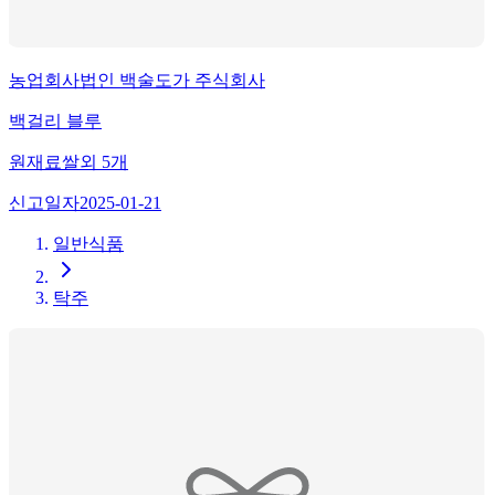
농업회사법인 백술도가 주식회사
백걸리 블루
원재료
쌀
외
5
개
신고일자
2025-01-21
일반식품
탁주