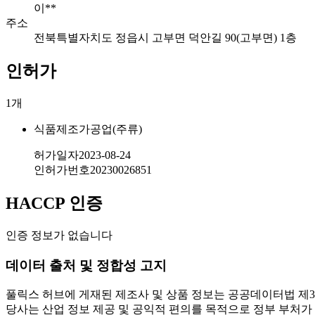
이**
주소
전북특별자치도 정읍시 고부면 덕안길 90(고부면) 1층
인허가
1
개
식품제조가공업(주류)
허가일자
2023-08-24
인허가번호
20230026851
HACCP 인증
인증 정보가 없습니다
데이터 출처 및 정합성 고지
풀릭스 허브에 게재된 제조사 및 상품 정보는 공공데이터법 제3
당사는 산업 정보 제공 및 공익적 편의를 목적으로 정부 부처가