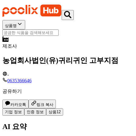
상품명
제조사
농업회사법인(유)귀리귀인 고부지점
-
0635366646
공유하기
카카오톡
링크 복사
기업 정보
인증 정보
상품
12
AI 요약