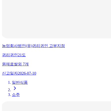
농업회사법인(유)귀리귀인 고부지점
귀리귀인21도
원재료
쌀
외
7
개
신고일자
2026-07-10
일반식품
소주