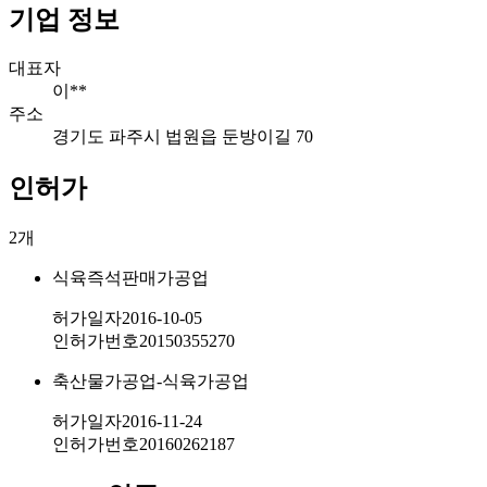
기업 정보
대표자
이**
주소
경기도 파주시 법원읍 둔방이길 70
인허가
2
개
식육즉석판매가공업
허가일자
2016-10-05
인허가번호
20150355270
축산물가공업-식육가공업
허가일자
2016-11-24
인허가번호
20160262187