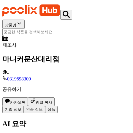
상품명
제조사
마니커문산대리점
-
0319598300
공유하기
카카오톡
링크 복사
기업 정보
인증 정보
상품
AI 요약