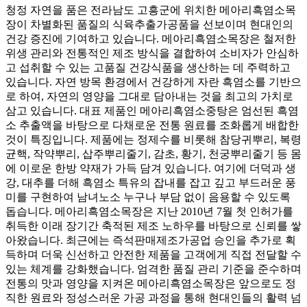
청정 자연을 품은 전라남도 고흥군에 위치한 메아리흑염소목
장이 차별화된 품질의 식육추출가공품을 선보이며 현대인의
건강 증진에 기여하고 있습니다. 메아리흑염소목장은 철저한
위생 관리와 전통적인 제조 방식을 결합하여 소비자가 안심하
고 섭취할 수 있는 고품질 건강식품을 생산하는 데 주력하고
있습니다. 자연 방목 환경에서 건강하게 자란 흑염소를 기반으
로 하여, 자연의 영양을 그대로 담아내는 것을 최고의 가치로
삼고 있습니다. 대표 제품인 메아리흑염소중탕은 엄선된 흑염
소 추출액을 바탕으로 다채로운 전통 원료를 조화롭게 배합한
것이 특징입니다. 제품에는 정제수를 비롯해 참당귀뿌리, 복령
균핵, 작약뿌리, 삽주뿌리줄기, 감초, 황기, 천궁뿌리줄기 등 몸
에 이로운 한방 약재가 가득 담겨 있습니다. 여기에 더덕과 생
강, 대추를 더해 흑염소 특유의 잡내를 잡고 깊고 부드러운 풍
미를 구현하여 남녀노소 누구나 부담 없이 음용할 수 있도록
돕습니다. 메아리흑염소목장은 지난 2010년 7월 첫 인허가를
취득한 이래 장기간 축적된 제조 노하우를 바탕으로 신뢰를 쌓
아왔습니다. 최근에는 즉석판매제조가공업 승인을 추가로 획
득하며 더욱 신선하고 안전한 제품을 고객에게 직접 전달할 수
있는 체계를 강화했습니다. 엄격한 품질 관리 기준을 준수하며
전통의 맛과 영양을 지켜온 메아리흑염소목장은 앞으로도 정
직한 원료와 정성스러운 가공 과정을 통해 현대인들의 활력 넘