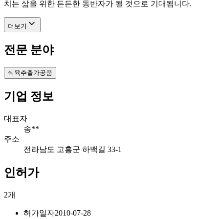
치는 삶을 위한 든든한 동반자가 될 것으로 기대됩니다.
더보기
전문 분야
식육추출가공품
기업 정보
대표자
송**
주소
전라남도 고흥군 하백길 33-1
인허가
2
개
허가일자
2010-07-28