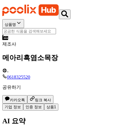
상품명
제조사
메아리흑염소목장
-
0618325520
공유하기
카카오톡
링크 복사
기업 정보
인증 정보
상품
1
AI 요약