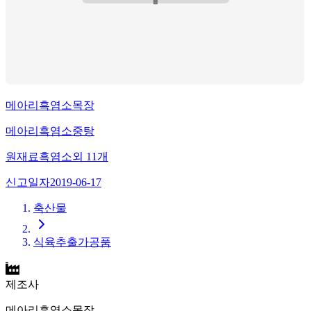
메아리흑염소목장
메아리흑염소중탕
원재료
흑염소
외
11
개
신고일자
2019-06-17
축산물
식육추출가공품
제조사
메아리흑염소목장