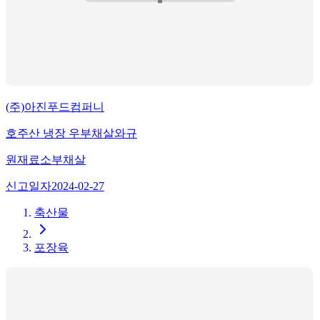
(주)아진푸드컴퍼니
호주산 냉장 우부채살와규
원재료
소부채살
신고일자
2024-02-27
축산물
포장육