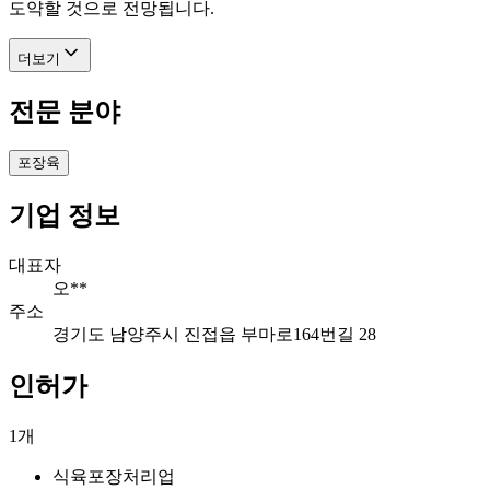
도약할 것으로 전망됩니다.
더보기
전문 분야
포장육
기업 정보
대표자
오**
주소
경기도 남양주시 진접읍 부마로164번길 28
인허가
1
개
식육포장처리업