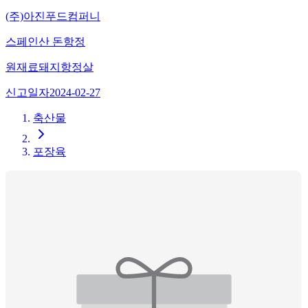
(주)아진푸드컴퍼니
스페인산 돈항정
원재료
돼지항정살
신고일자
2024-02-27
축산물
포장육