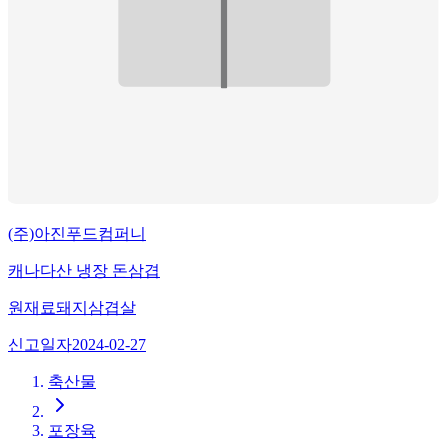
(주)아진푸드컴퍼니
캐나다산 냉장 돈삼겹
원재료
돼지삼겹살
신고일자
2024-02-27
축산물
포장육