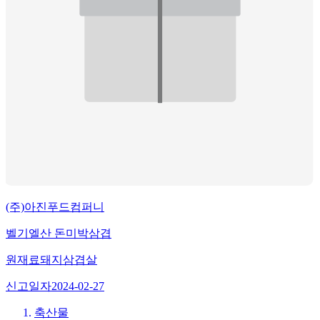
(주)아진푸드컴퍼니
벨기엘산 돈미박삼겹
원재료
돼지삼겹살
신고일자
2024-02-27
축산물