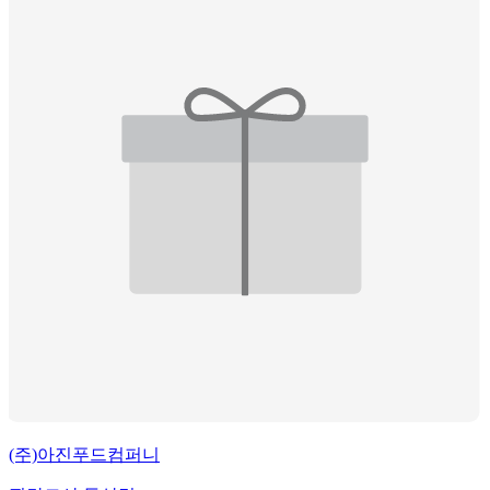
(주)아진푸드컴퍼니