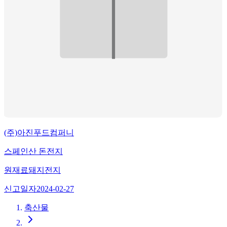
(주)아진푸드컴퍼니
스페인산 돈전지
원재료
돼지전지
신고일자
2024-02-27
축산물