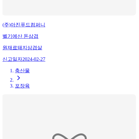
(주)아진푸드컴퍼니
벨기에산 돈삼겹
원재료
돼지삼겹살
신고일자
2024-02-27
축산물
포장육