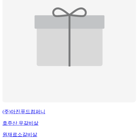
(주)아진푸드컴퍼니
호주산 우갈비살
원재료
소갈비살