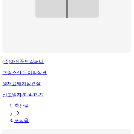
(주)아진푸드컴퍼니
프랑스산 돈미박삼겹
원재료
돼지삼겹살
신고일자
2024-02-27
축산물
포장육