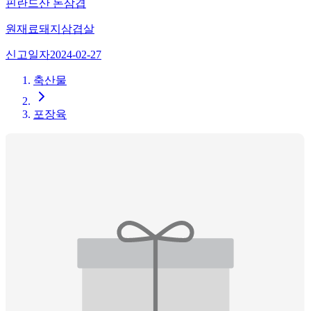
핀란드산 돈삼겹
원재료
돼지삼겹살
신고일자
2024-02-27
축산물
포장육