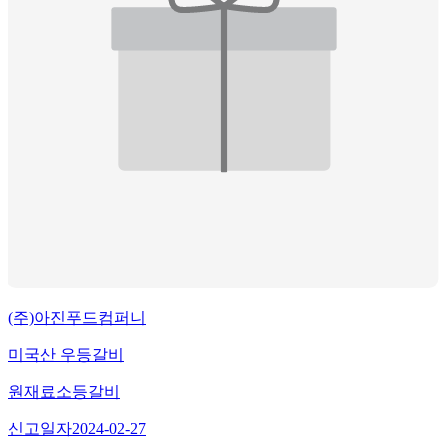
(주)아진푸드컴퍼니
미국산 우등갈비
원재료
소등갈비
신고일자
2024-02-27