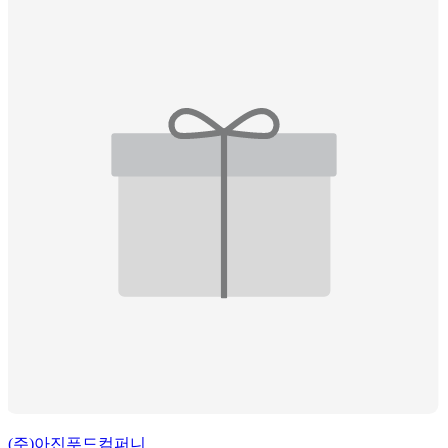
(주)아진푸드컴퍼니