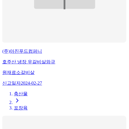
(주)아진푸드컴퍼니
호주산 냉장 우갈비살와규
원재료
소갈비살
신고일자
2024-02-27
축산물
포장육