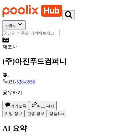
상품명
제조사
(주)아진푸드컴퍼니
-
031-528-8555
공유하기
카카오톡
링크 복사
기업 정보
인증 정보
상품
155
AI 요약