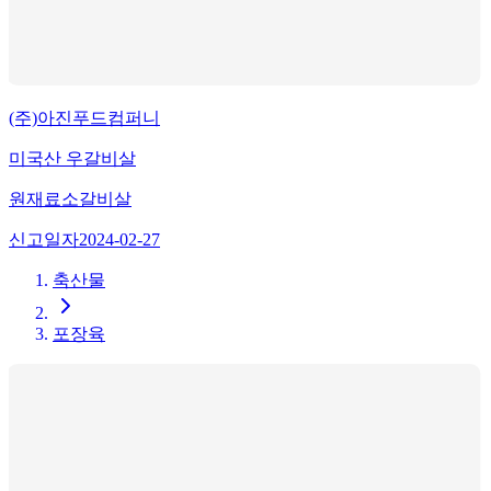
(주)아진푸드컴퍼니
미국산 우갈비살
원재료
소갈비살
신고일자
2024-02-27
축산물
포장육