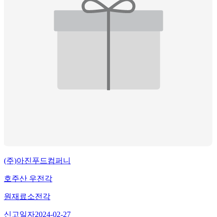
(주)아진푸드컴퍼니
호주산 우전각
원재료
소전각
신고일자
2024-02-27