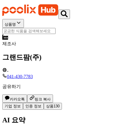
상품명
제조사
그랜드팜(주)
-
041-430-7783
공유하기
카카오톡
링크 복사
기업 정보
인증 정보
상품
130
AI 요약