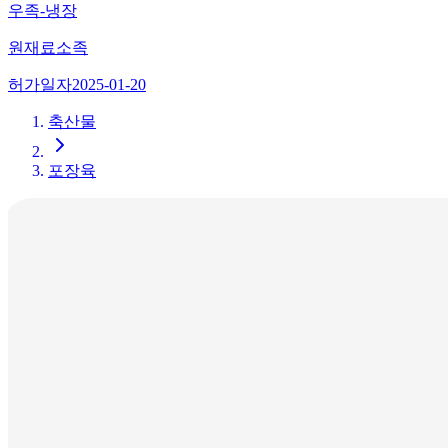
우족-냉장
원재료
소족
허가일자
2025-01-20
축산물
포장육