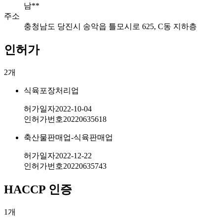
남**
주소
충청남도 당진시 송악읍 틀모시로 625, C동 지하층
인허가
2
개
식육포장처리업
허가일자
2022-10-04
인허가번호
20220635618
축산물판매업-식육판매업
허가일자
2022-12-22
인허가번호
20220635743
HACCP 인증
1
개