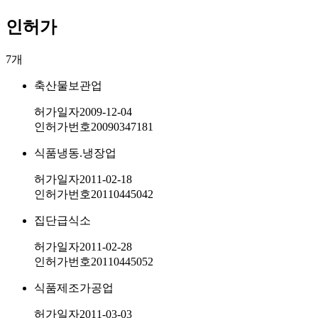
인허가
7
개
축산물보관업
허가일자
2009-12-04
인허가번호
20090347181
식품냉동.냉장업
허가일자
2011-02-18
인허가번호
20110445042
집단급식소
허가일자
2011-02-28
인허가번호
20110445052
식품제조가공업
허가일자
2011-03-03