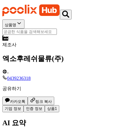
상품명
제조사
엑소후레쉬물류(주)
-
0439236318
공유하기
카카오톡
링크 복사
기업 정보
인증 정보
상품
1
AI 요약