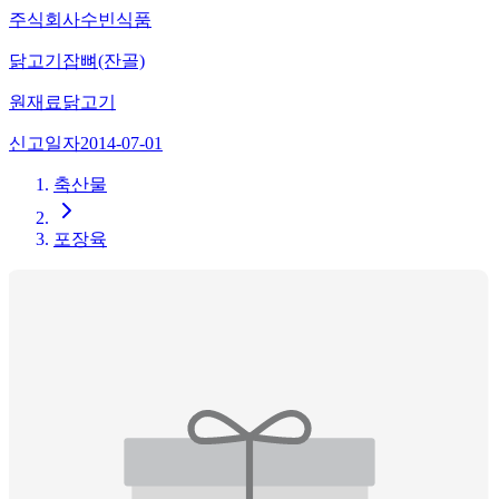
주식회사수빈식품
닭고기잡뼈(잔골)
원재료
닭고기
신고일자
2014-07-01
축산물
포장육