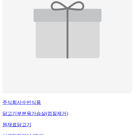
주식회사수빈식품
닭고기부분육가슴살(껍질제거)
원재료
닭고기