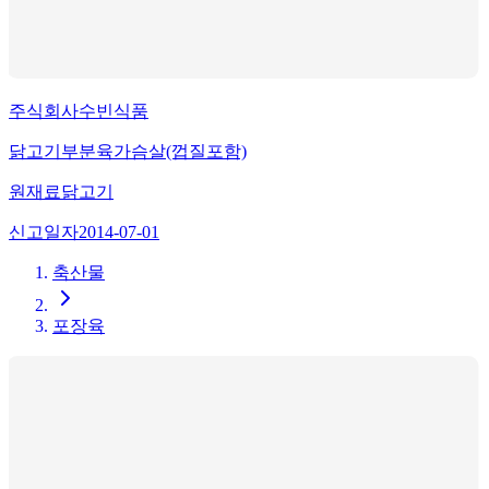
주식회사수빈식품
닭고기부분육가슴살(껍질포함)
원재료
닭고기
신고일자
2014-07-01
축산물
포장육