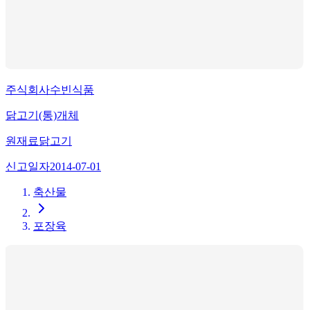
주식회사수빈식품
닭고기(통)개체
원재료
닭고기
신고일자
2014-07-01
축산물
포장육