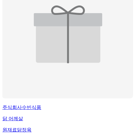
주식회사수빈식품
닭 어께살
원재료
닭정육