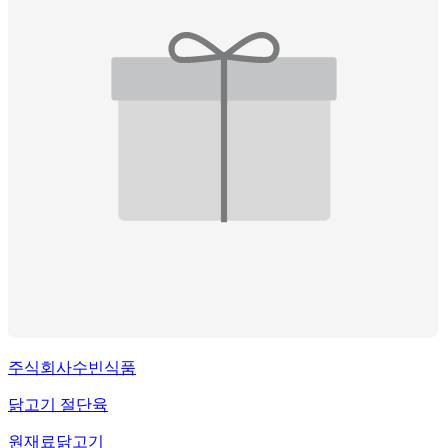
주식회사수빈식품
닭고기 절단육
원재료
닭고기