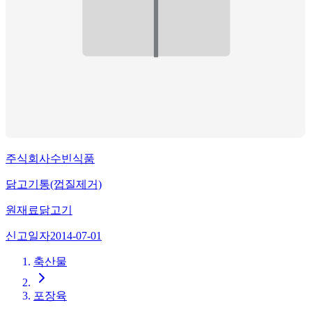
주식회사수빈식품
닭고기통(껍질제거)
원재료
닭고기
신고일자
2014-07-01
축산물
포장육