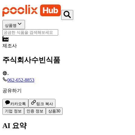
상품명
제조사
주식회사수빈식품
-
062-652-8853
공유하기
카카오톡
링크 복사
기업 정보
인증 정보
상품
30
AI 요약