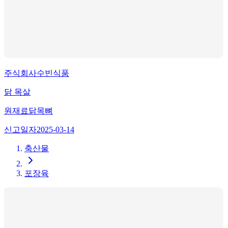
주식회사수빈식품
닭 목살
원재료
닭목뼈
신고일자
2025-03-14
축산물
포장육