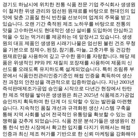
경기도 하남시에 위치한 전통 식품 전문 기업 주식회사 생생원
이 철저한 위생 관리와 엄선된 원재료를 바탕으로 현대인의 입
맛에 맞춘 고품질 한식 반찬을 선보이며 업계의 주목을 받고
있습니다. 오랜 기간 축적된 제조 노하우를 바탕으로 전통의
맛을 고수하면서도 현대적인 생산 설비를 도입하여 안심하고
먹을 수 있는 먹거리를 제공하는 데 앞장서고 있습니다. 생생
원의 대표 제품인 생생원 시래기나물은 엄선된 불린 건조 무청
을 기본으로 정제수, 된장, 참기름, 마늘, 고춧가루 등 건강한
원재료만을 사용하여 깊고 구수한 풍미를 자랑합니다. 해당 제
품은 위생적인 PP와 PE 재질의 포장재를 사용하여 제품의 신
선도를 오래도록 유지하도록 설계되었습니다. 특히 조림류 부
문에서 식품안전관리인증기준인 해썹 인증을 획득하여 생산
전 과정의 안전성을 객관적으로 입증하였습니다. 지난 2003년
즉석판매제조가공업 승인을 시작으로 다년간 현장에서 탄탄
한 제조 역량을 쌓아온 생생원은 최근 2025년 식품제조가공업
승인까지 획득하며 한 단계 더 도약할 수 있는 발판을 마련했
습니다. 지속적인 품질 개선과 규격화된 생산 시스템 구축을
통해 지역 사회를 넘어 전국적인 유통망을 확보할 수 있는 경
쟁력을 갖추게 되었습니다. 식품 전문 분석가들은 생생원이 전
통 한식 반찬 시장에서 확고한 입지를 다지기 위해서는 해썹
인증과 최신 제조 허가를 기반으로 한 신뢰 마케팅을 강화해야