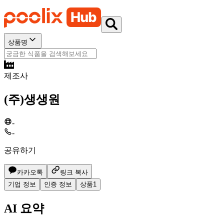
상품명
제조사
(주)생생원
-
-
공유하기
카카오톡
링크 복사
기업 정보
인증 정보
상품
1
AI 요약