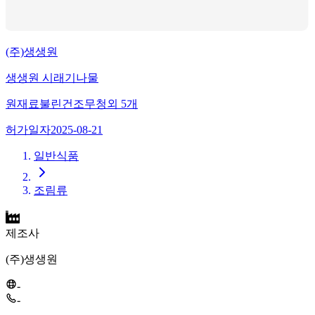
(주)생생원
생생원 시래기나물
원재료
불린건조무청
외
5
개
허가일자
2025-08-21
일반식품
조림류
제조사
(주)생생원
-
-