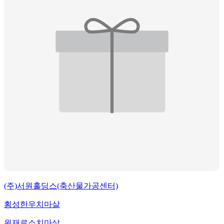
(주)서원홀딩스(축산물가공센터)
횡성한우치마살
원재료
소치마살