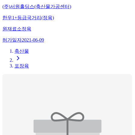
(주)서원홀딩스(축산물가공센터)
한우1+등급국거리(정육)
원재료
소정육
허가일자
2021-06-09
축산물
포장육