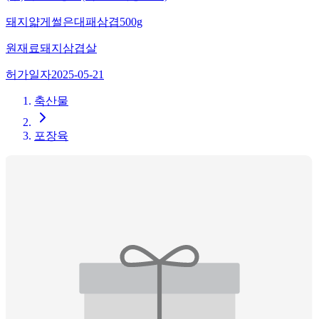
돼지얇게썰은대패삼겹500g
원재료
돼지삼겹살
허가일자
2025-05-21
축산물
포장육