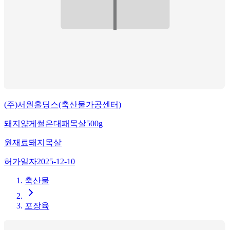
(주)서원홀딩스(축산물가공센터)
돼지얇게썰은대패목살500g
원재료
돼지목살
허가일자
2025-12-10
축산물
포장육