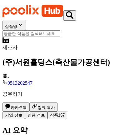
상품명
제조사
(주)서원홀딩스(축산물가공센터)
-
0513202547
공유하기
카카오톡
링크 복사
기업 정보
인증 정보
상품
157
AI 요약