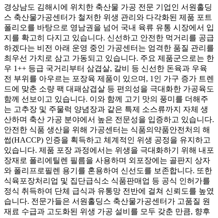
경상남도 김해시에 위치한 축산물 가공 전문 기업인 서원홀딩
스 축산물가공센터가 철저한 위생 관리와 다각화된 제품 포트
폴리오를 바탕으로 영남권을 넘어 국내 육류 유통 시장에서 입
지를 확고히 다지고 있습니다. 신선하고 안전한 먹거리를 공급
하겠다는 비전 아래 운영 중인 가공센터는 엄격한 품질 관리를
최우선 가치로 삼고 가동되고 있습니다. 주요 제품군으로는 한
우 1++ 등급 국거리부터 삼겹살, 갈비 등 신선한 돈육과 우육
전 부위를 아우르는 포장육 제품이 있으며, 1인 가구 증가 트렌
드에 맞춘 소량 팩 대패삼겹살 등 편의성을 극대화한 가공육도
함께 선보이고 있습니다. 이와 함께 고기 맛의 풍미를 더해주
는 고추장 및 주물럭 양념장과 같은 특제 소스류까지 자체 생
산하며 축산 가공 분야에서 높은 전문성을 입증하고 있습니다.
안전한 식품 생산을 위해 가공센터는 식품의약품안전처의 해
썹(HACCP) 인증을 획득하고 체계적인 위생 공정을 유지하고
있습니다. 제품 포장 과정에서는 위생을 극대화하기 위해 내포
장재로 폴리에틸렌 필름을 사용하며 외포장에는 골판지 상자
와 폴리프로필렌 용기를 혼용하여 신선도를 보존합니다. 또한
식육포장처리업 및 집단급식소 식품판매업 등 공식 인허가를
정식 취득하여 단체 급식과 유통망 전반에 걸쳐 신뢰도를 높였
습니다. 전문가들은 서원홀딩스 축산물가공센터가 고품질 원
재료 수급과 고도화된 위생 가공 설비를 모두 갖춘 만큼, 향후