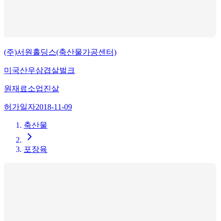
(주)서원홀딩스(축산물가공센터)
미국산우삼겹살벌크
원재료
소업진살
허가일자
2018-11-09
축산물
포장육