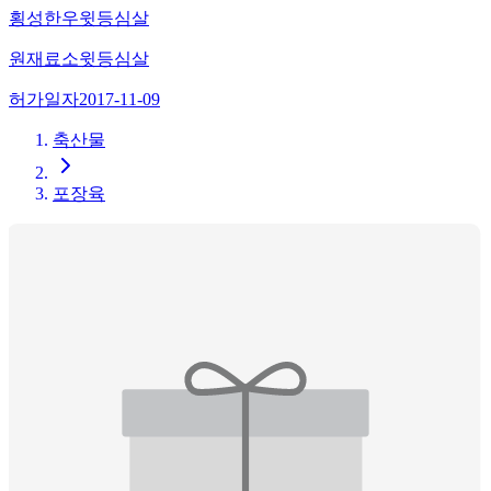
횡성한우윗등심살
원재료
소윗등심살
허가일자
2017-11-09
축산물
포장육