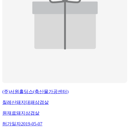
(주)서원홀딩스(축산물가공센터)
칠레산돼지대패삼겹살
원재료
돼지삼겹살
허가일자
2019-05-07