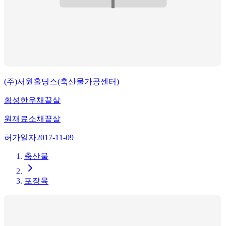
(주)서원홀딩스(축산물가공센터)
횡성한우채끝살
원재료
소채끝살
허가일자
2017-11-09
축산물
포장육