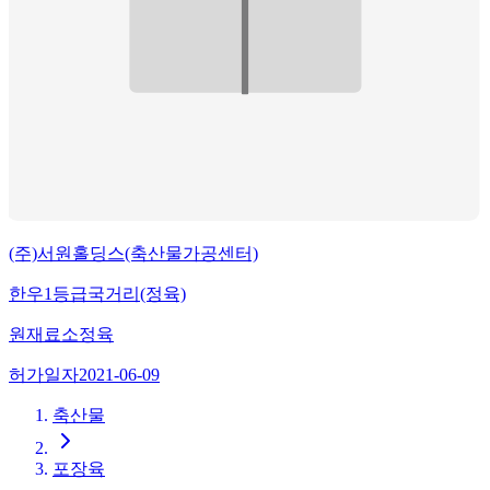
(주)서원홀딩스(축산물가공센터)
한우1등급국거리(정육)
원재료
소정육
허가일자
2021-06-09
축산물
포장육