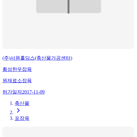
(주)서원홀딩스(축산물가공센터)
횡성한우잡육
원재료
소잡육
허가일자
2017-11-09
축산물
포장육