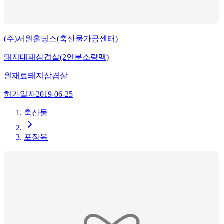
(주)서원홀딩스(축산물가공센터)
돼지대패삼겹살(2인분소량팩)
원재료
돼지삼겹살
허가일자
2019-06-25
축산물
포장육