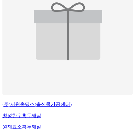
(주)서원홀딩스(축산물가공센터)
횡성한우홍두깨살
원재료
소홍두깨살