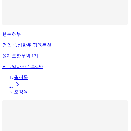
행복하누
명인 숙성한우 정육특선
원재료
한우
외
1
개
신고일자
2015-08-20
축산물
포장육