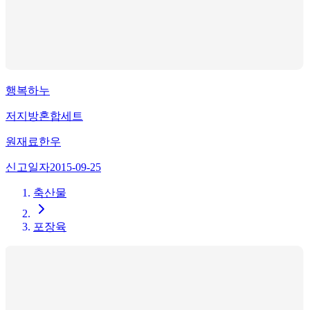
행복하누
저지방혼합세트
원재료
한우
신고일자
2015-09-25
축산물
포장육