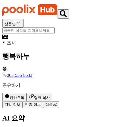
상품명
제조사
행복하누
-
063-536-8533
공유하기
카카오톡
링크 복사
기업 정보
인증 정보
상품
52
AI 요약