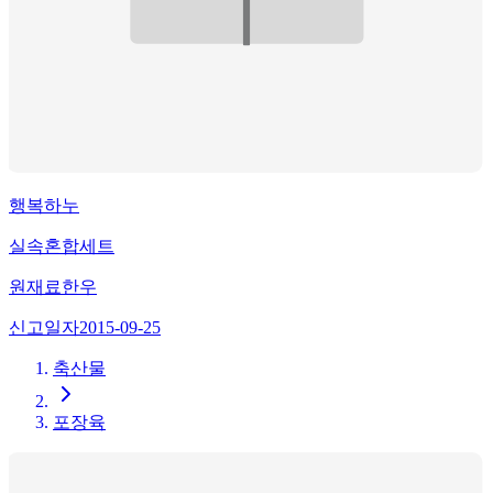
행복하누
실속혼합세트
원재료
한우
신고일자
2015-09-25
축산물
포장육