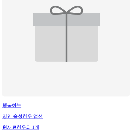
행복하누
명인 숙성한우 엄선
원재료
한우
외
1
개