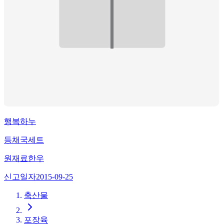
행복하누
등채국세트
원재료
한우
신고일자
2015-09-25
축산물
포장육