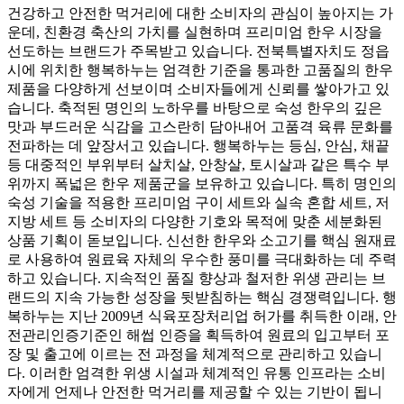
건강하고 안전한 먹거리에 대한 소비자의 관심이 높아지는 가
운데, 친환경 축산의 가치를 실현하며 프리미엄 한우 시장을
선도하는 브랜드가 주목받고 있습니다. 전북특별자치도 정읍
시에 위치한 행복하누는 엄격한 기준을 통과한 고품질의 한우
제품을 다양하게 선보이며 소비자들에게 신뢰를 쌓아가고 있
습니다. 축적된 명인의 노하우를 바탕으로 숙성 한우의 깊은
맛과 부드러운 식감을 고스란히 담아내어 고품격 육류 문화를
전파하는 데 앞장서고 있습니다. 행복하누는 등심, 안심, 채끝
등 대중적인 부위부터 살치살, 안창살, 토시살과 같은 특수 부
위까지 폭넓은 한우 제품군을 보유하고 있습니다. 특히 명인의
숙성 기술을 적용한 프리미엄 구이 세트와 실속 혼합 세트, 저
지방 세트 등 소비자의 다양한 기호와 목적에 맞춘 세분화된
상품 기획이 돋보입니다. 신선한 한우와 소고기를 핵심 원재료
로 사용하여 원료육 자체의 우수한 풍미를 극대화하는 데 주력
하고 있습니다. 지속적인 품질 향상과 철저한 위생 관리는 브
랜드의 지속 가능한 성장을 뒷받침하는 핵심 경쟁력입니다. 행
복하누는 지난 2009년 식육포장처리업 허가를 취득한 이래, 안
전관리인증기준인 해썹 인증을 획득하여 원료의 입고부터 포
장 및 출고에 이르는 전 과정을 체계적으로 관리하고 있습니
다. 이러한 엄격한 위생 시설과 체계적인 유통 인프라는 소비
자에게 언제나 안전한 먹거리를 제공할 수 있는 기반이 됩니