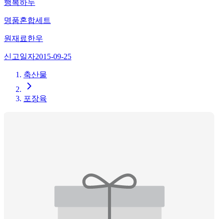
행복하누
명품혼합세트
원재료
한우
신고일자
2015-09-25
축산물
포장육