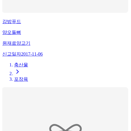
강밥푸드
양오돌뼈
원재료
양고기
신고일자
2017-11-06
축산물
포장육