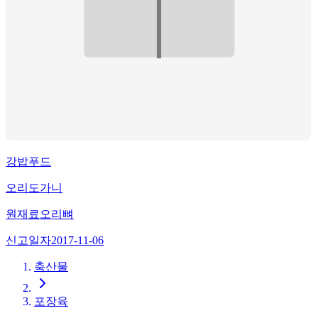
강밥푸드
오리도가니
원재료
오리뼈
신고일자
2017-11-06
축산물
포장육