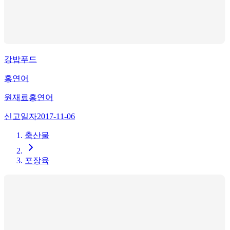
강밥푸드
홍연어
원재료
홍연어
신고일자
2017-11-06
축산물
포장육