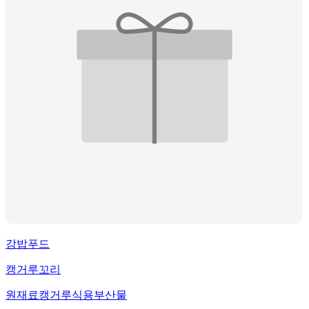
강밥푸드
캥거루꼬리
원재료
캥거루식용부산물