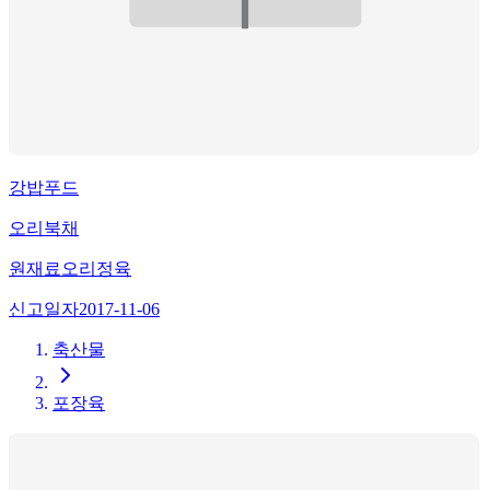
강밥푸드
오리북채
원재료
오리정육
신고일자
2017-11-06
축산물
포장육