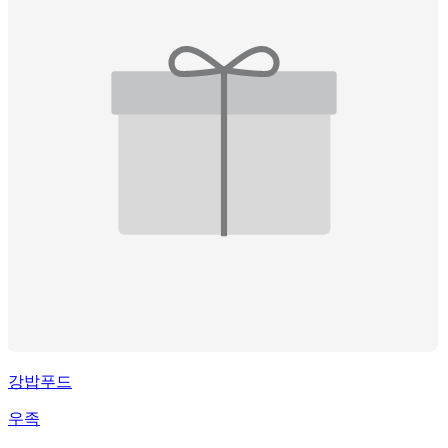
강밥푸드
우족