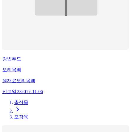
강밥푸드
오리목뼈
원재료
오리목뼈
신고일자
2017-11-06
축산물
포장육