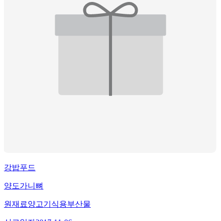
강밥푸드
양도가니뼈
원재료
양고기식용부산물