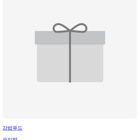
강밥푸드
오리발