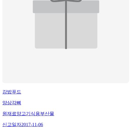
강밥푸드
양삼각뼈
원재료
양고기식용부산물
신고일자
2017-11-06