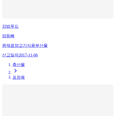
강밥푸드
양등뼈
원재료
양고기식용부산물
신고일자
2017-11-06
축산물
포장육