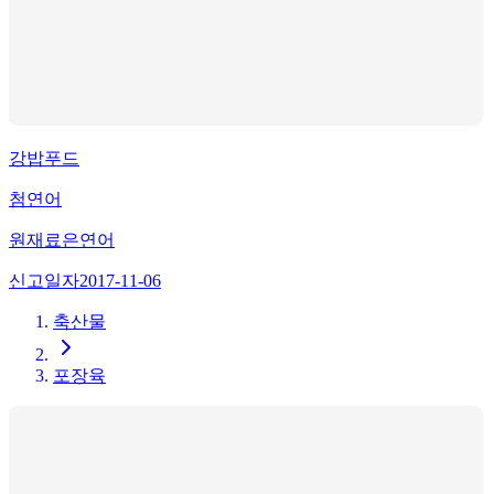
강밥푸드
첨연어
원재료
은연어
신고일자
2017-11-06
축산물
포장육