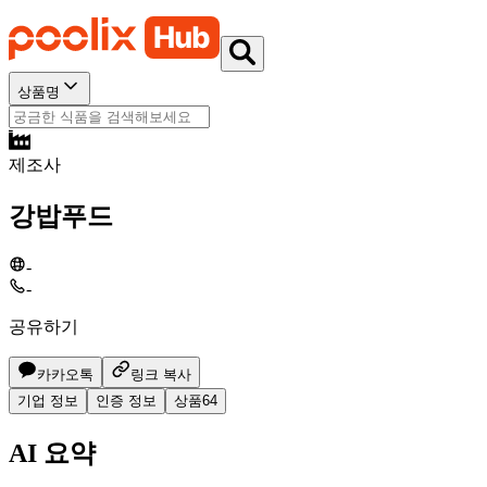
상품명
제조사
강밥푸드
-
-
공유하기
카카오톡
링크 복사
기업 정보
인증 정보
상품
64
AI 요약