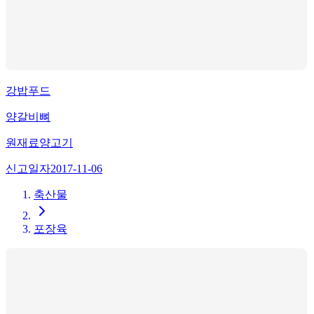
강밥푸드
양갈비뼈
원재료
양고기
신고일자
2017-11-06
축산물
포장육