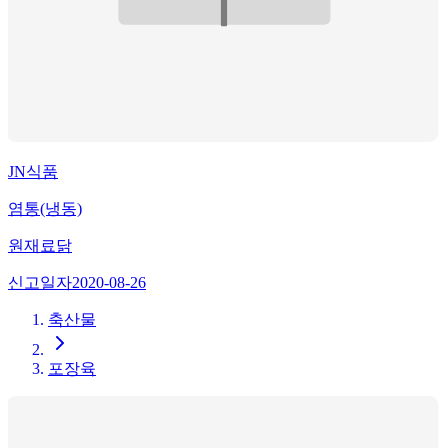
JN식품
염통(냉동)
원재료
닭
신고일자
2020-08-26
축산물
포장육