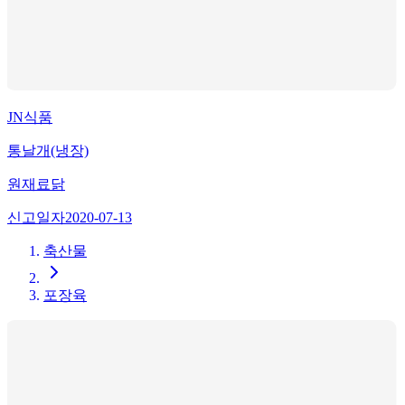
JN식품
통날개(냉장)
원재료
닭
신고일자
2020-07-13
축산물
포장육