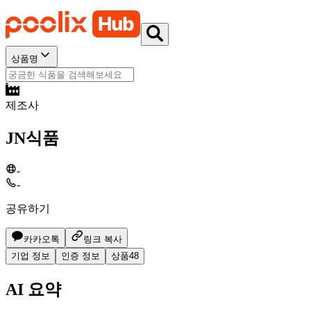
상품명
제조사
JN식품
-
-
공유하기
카카오톡
링크 복사
기업 정보
인증 정보
상품
48
AI 요약