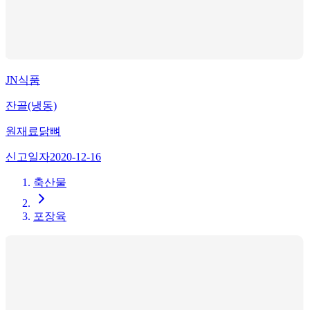
JN식품
잔골(냉동)
원재료
닭뼈
신고일자
2020-12-16
축산물
포장육