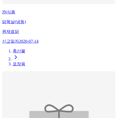
JN식품
닭목살(냉동)
원재료
닭
신고일자
2020-07-14
축산물
포장육