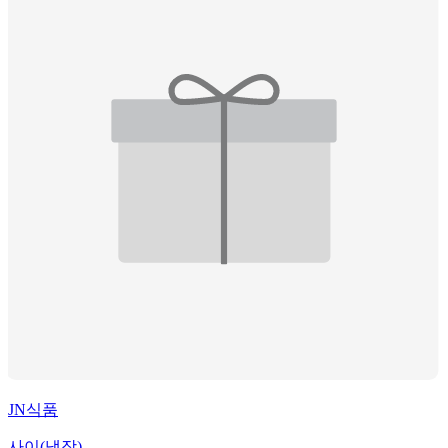
JN식품
사이(냉장)