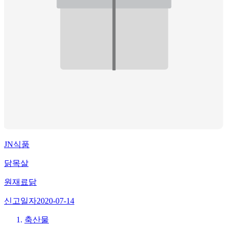
JN식품
닭목살
원재료
닭
신고일자
2020-07-14
축산물