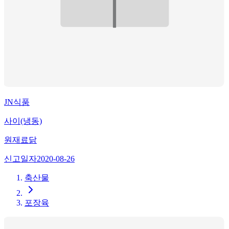
JN식품
사이(냉동)
원재료
닭
신고일자
2020-08-26
축산물
포장육