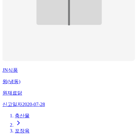
JN식품
윙(냉동)
원재료
닭
신고일자
2020-07-28
축산물
포장육