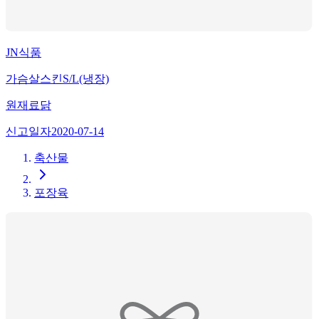
JN식품
가슴살스킨S/L(냉장)
원재료
닭
신고일자
2020-07-14
축산물
포장육