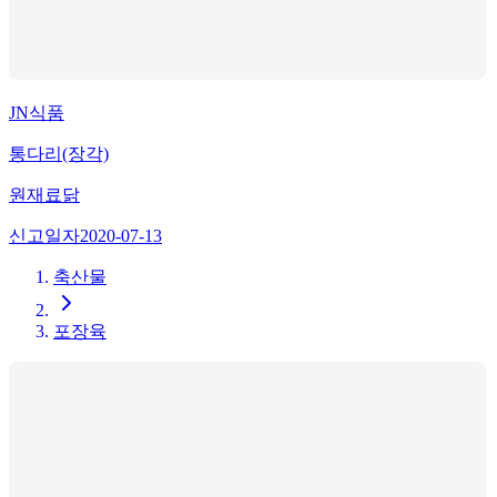
JN식품
통다리(장각)
원재료
닭
신고일자
2020-07-13
축산물
포장육