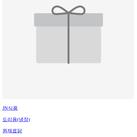
JN식품
도리용(냉장)
원재료
닭