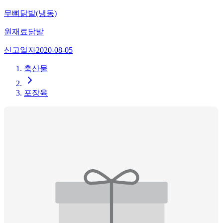
무뼈닭발(냉동)
원재료
닭발
신고일자
2020-08-05
축산물
포장육