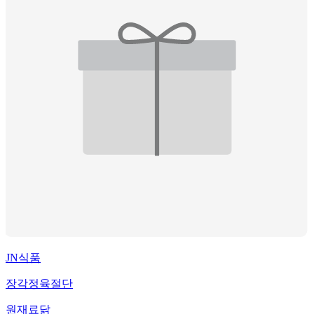
JN식품
장각정육절단
원재료
닭