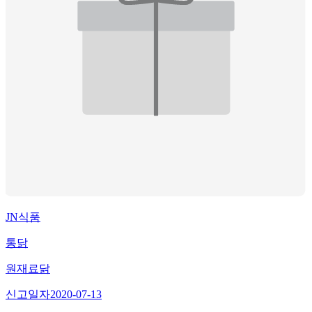
JN식품
통닭
원재료
닭
신고일자
2020-07-13