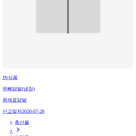
JN식품
무뼈닭발(냉장)
원재료
닭발
신고일자
2020-07-28
축산물