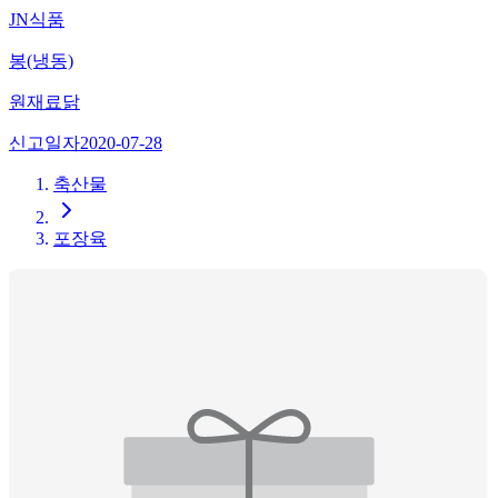
JN식품
봉(냉동)
원재료
닭
신고일자
2020-07-28
축산물
포장육