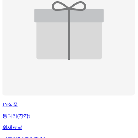
JN식품
통다리(장각)
원재료
닭