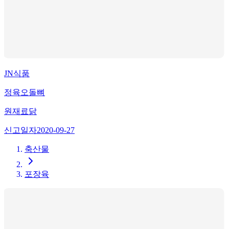
JN식품
정육오돌뼈
원재료
닭
신고일자
2020-09-27
축산물
포장육