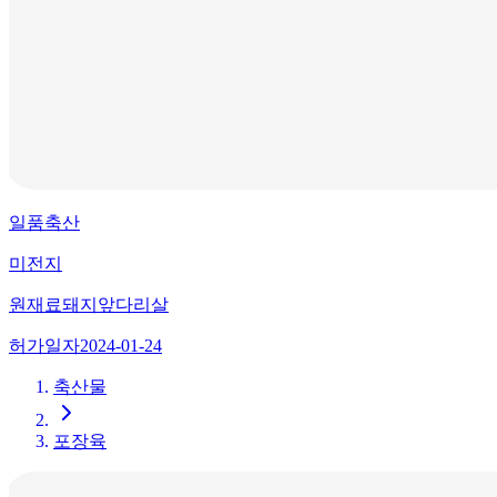
일품축산
미전지
원재료
돼지앞다리살
허가일자
2024-01-24
축산물
포장육