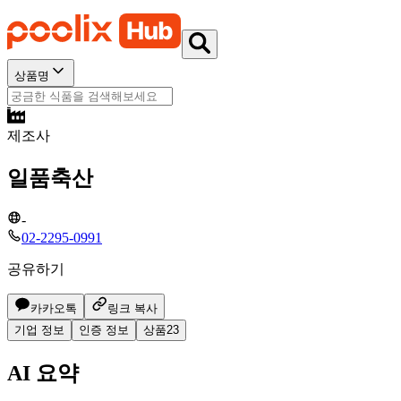
상품명
제조사
일품축산
-
02-2295-0991
공유하기
카카오톡
링크 복사
기업 정보
인증 정보
상품
23
AI 요약