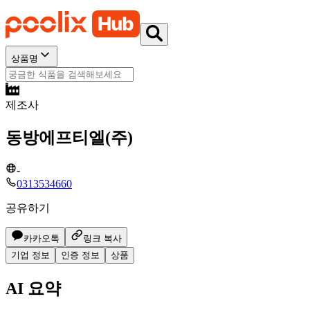
상품명
제조사
동방에프티엘(주)
-
0313534660
공유하기
카카오톡
링크 복사
기업 정보
인증 정보
상품
AI 요약