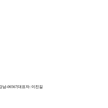
남-06567
|
대표자: 이진길