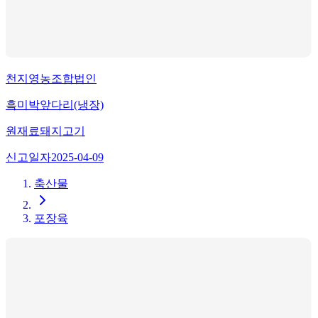
천지영농조합법인
흑미박앞다리(냉장)
원재료
돼지고기
신고일자
2025-04-09
축산물
포장육