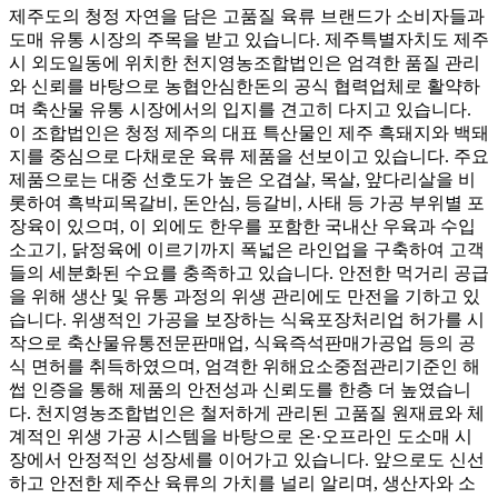
제주도의 청정 자연을 담은 고품질 육류 브랜드가 소비자들과
도매 유통 시장의 주목을 받고 있습니다. 제주특별자치도 제주
시 외도일동에 위치한 천지영농조합법인은 엄격한 품질 관리
와 신뢰를 바탕으로 농협안심한돈의 공식 협력업체로 활약하
며 축산물 유통 시장에서의 입지를 견고히 다지고 있습니다.
이 조합법인은 청정 제주의 대표 특산물인 제주 흑돼지와 백돼
지를 중심으로 다채로운 육류 제품을 선보이고 있습니다. 주요
제품으로는 대중 선호도가 높은 오겹살, 목살, 앞다리살을 비
롯하여 흑박피목갈비, 돈안심, 등갈비, 사태 등 가공 부위별 포
장육이 있으며, 이 외에도 한우를 포함한 국내산 우육과 수입
소고기, 닭정육에 이르기까지 폭넓은 라인업을 구축하여 고객
들의 세분화된 수요를 충족하고 있습니다. 안전한 먹거리 공급
을 위해 생산 및 유통 과정의 위생 관리에도 만전을 기하고 있
습니다. 위생적인 가공을 보장하는 식육포장처리업 허가를 시
작으로 축산물유통전문판매업, 식육즉석판매가공업 등의 공
식 면허를 취득하였으며, 엄격한 위해요소중점관리기준인 해
썹 인증을 통해 제품의 안전성과 신뢰도를 한층 더 높였습니
다. 천지영농조합법인은 철저하게 관리된 고품질 원재료와 체
계적인 위생 가공 시스템을 바탕으로 온·오프라인 도소매 시
장에서 안정적인 성장세를 이어가고 있습니다. 앞으로도 신선
하고 안전한 제주산 육류의 가치를 널리 알리며, 생산자와 소