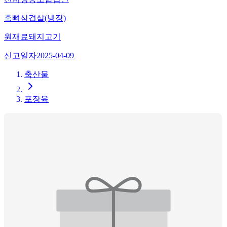
흑뼈삼겹살(냉장)
원재료
돼지고기
신고일자
2025-04-09
축산물
포장육