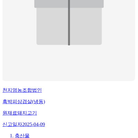
천지영농조합법인
흑박피삼겹살(냉동)
원재료
돼지고기
신고일자
2025-04-09
축산물