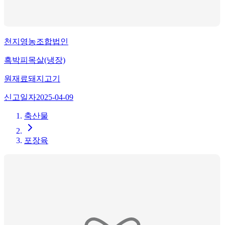
천지영농조합법인
흑박피목살(냉장)
원재료
돼지고기
신고일자
2025-04-09
축산물
포장육