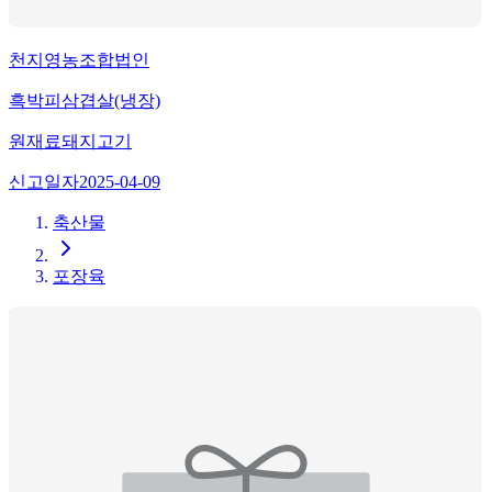
천지영농조합법인
흑박피삼겹살(냉장)
원재료
돼지고기
신고일자
2025-04-09
축산물
포장육