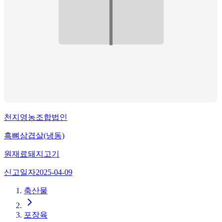
천지영농조합법인
흑뼈삼겹살(냉동)
원재료
돼지고기
신고일자
2025-04-09
축산물
포장육