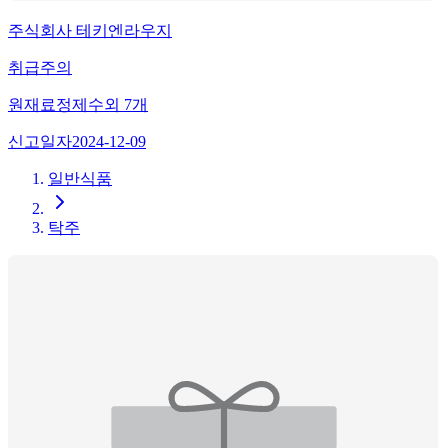
주식회사 테키엔라우지
취급주의
원재료
정제수
외
7
개
신고일자
2024-12-09
일반식품
탁주