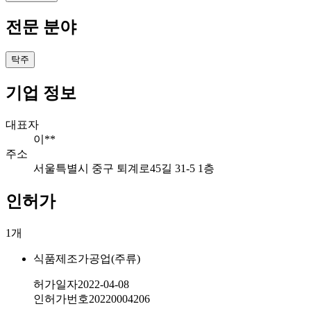
전문 분야
탁주
기업 정보
대표자
이**
주소
서울특별시 중구 퇴계로45길 31-5 1층
인허가
1
개
식품제조가공업(주류)
허가일자
2022-04-08
인허가번호
20220004206