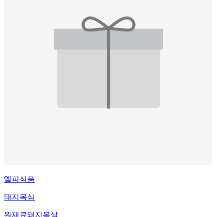
엘피식품
돼지목심
원재료
돼지목살