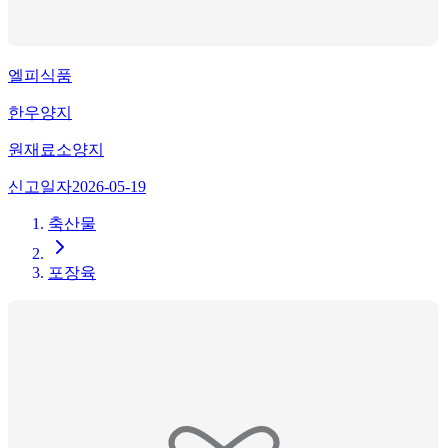
엘피식품
한우양지
원재료
소양지
신고일자
2026-05-19
축산물
포장육