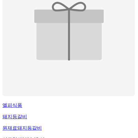
엘피식품
돼지등갈비
원재료
돼지등갈비