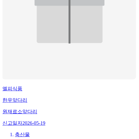
엘피식품
한우앞다리
원재료
소앞다리
신고일자
2026-05-19
축산물