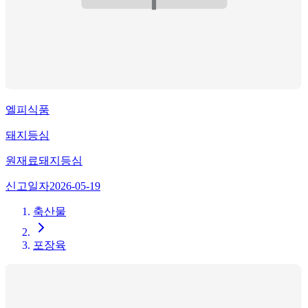
엘피식품
돼지등심
원재료
돼지등심
신고일자
2026-05-19
축산물
포장육