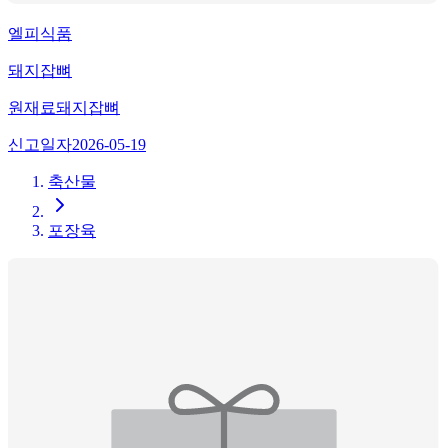
엘피식품
돼지잡뼈
원재료
돼지잡뼈
신고일자
2026-05-19
축산물
포장육