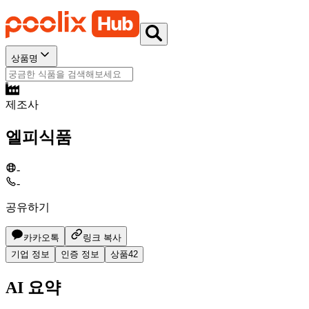
상품명
제조사
엘피식품
-
-
공유하기
카카오톡
링크 복사
기업 정보
인증 정보
상품
42
AI 요약