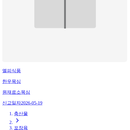
엘피식품
한우목심
원재료
소목심
신고일자
2026-05-19
축산물
포장육