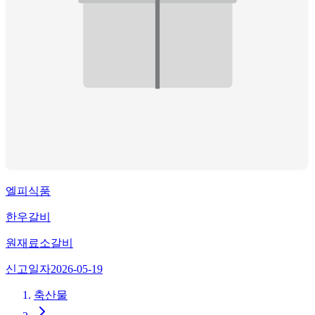
엘피식품
한우갈비
원재료
소갈비
신고일자
2026-05-19
축산물