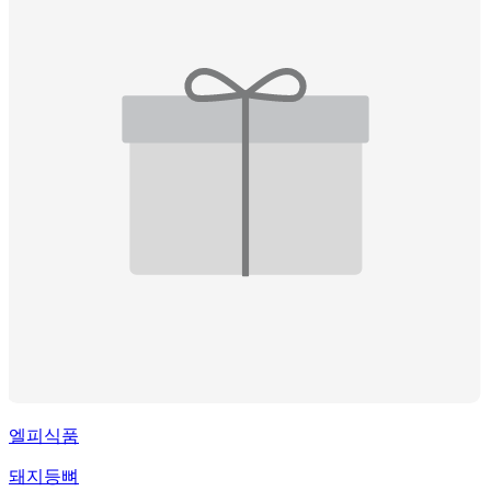
엘피식품
돼지등뼈