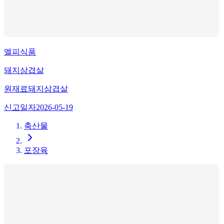
엘피식품
돼지삼겹살
원재료
돼지삼겹살
신고일자
2026-05-19
축산물
포장육