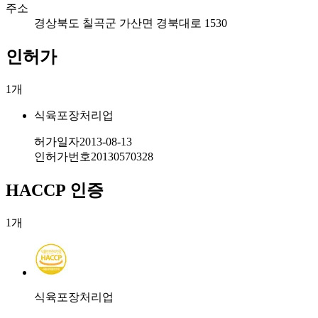
주소
경상북도 칠곡군 가산면 경북대로 1530
인허가
1
개
식육포장처리업
허가일자
2013-08-13
인허가번호
20130570328
HACCP 인증
1
개
식육포장처리업