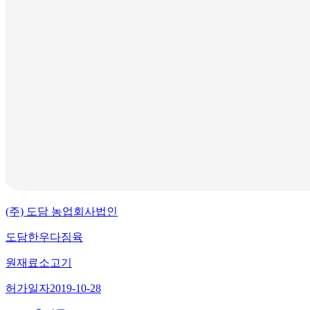
(주) 도담 농업회사법인
도담한우다짐육
원재료
소고기
허가일자
2019-10-28