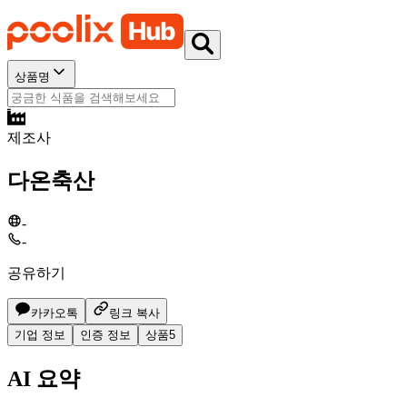
상품명
제조사
다온축산
-
-
공유하기
카카오톡
링크 복사
기업 정보
인증 정보
상품
5
AI 요약