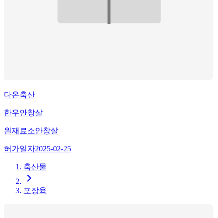
다온축산
한우안창살
원재료
소안창살
허가일자
2025-02-25
축산물
포장육