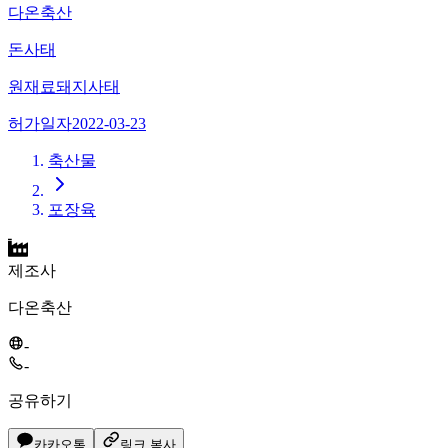
다온축산
돈사태
원재료
돼지사태
허가일자
2022-03-23
축산물
포장육
제조사
다온축산
-
-
공유하기
카카오톡
링크 복사