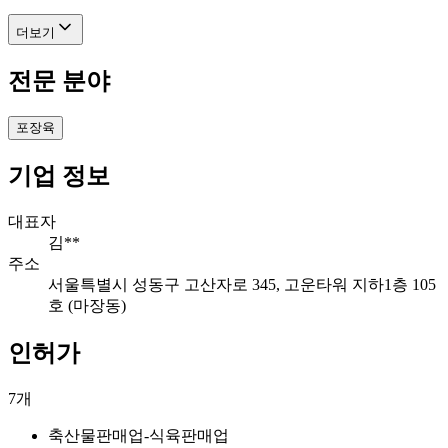
더보기
전문 분야
포장육
기업 정보
대표자
김**
주소
서울특별시 성동구 고산자로 345, 고운타워 지하1층 105
호 (마장동)
인허가
7
개
축산물판매업-식육판매업