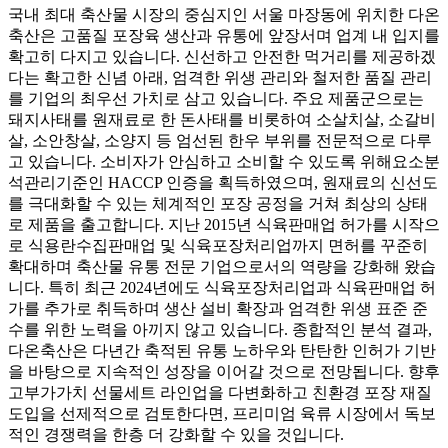
국내 최대 축산물 시장의 중심지인 서울 마장동에 위치한 다온
축산은 고품질 포장육 생산과 유통에 앞장서며 업계 내 입지를
확고히 다지고 있습니다. 신선하고 안전한 먹거리를 제공하겠
다는 확고한 신념 아래, 엄격한 위생 관리와 철저한 품질 관리
를 기업의 최우선 가치로 삼고 있습니다. 주요 제품군으로는
돼지사태를 원재료로 한 돈사태를 비롯하여 소살치살, 소갈비
살, 소안창살, 소양지 등 엄선된 한우 부위를 전문적으로 다루
고 있습니다. 소비자가 안심하고 소비할 수 있도록 위해요소분
석관리기준인 HACCP 인증을 획득하였으며, 원재료의 신선도
를 극대화할 수 있는 체계적인 포장 공정을 거쳐 최상의 상태
로 제품을 출고합니다. 지난 2015년 식육판매업 허가를 시작으
로 식용란수집판매업 및 식육포장처리업까지 면허를 꾸준히
확대하며 축산물 유통 전문 기업으로서의 역량을 강화해 왔습
니다. 특히 최근 2024년에도 식육포장처리업과 식육판매업 허
가를 추가로 취득하며 생산 설비 확장과 엄격한 위생 표준 준
수를 위한 노력을 아끼지 않고 있습니다. 종합적인 분석 결과,
다온축산은 다년간 축적된 유통 노하우와 탄탄한 인허가 기반
을 바탕으로 지속적인 성장을 이어갈 것으로 전망됩니다. 향후
고부가가치 선물세트 라인업을 다변화하고 친환경 포장 재질
도입을 선제적으로 검토한다면, 프리미엄 육류 시장에서 독보
적인 경쟁력을 한층 더 강화할 수 있을 것입니다.