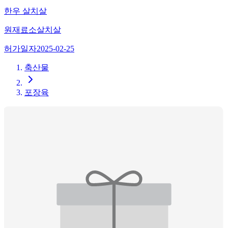
한우 살치살
원재료
소살치살
허가일자
2025-02-25
축산물
포장육