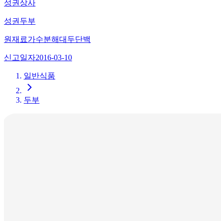
성권상사
성권두부
원재료
가수분해대두단백
신고일자
2016-03-10
일반식품
두부