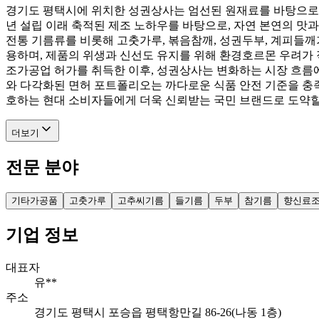
경기도 평택시에 위치한 성권상사는 엄선된 원재료를 바탕으로 고
년 설립 이래 축적된 제조 노하우를 바탕으로, 자연 본연의 맛과
전통 기름류를 비롯해 고춧가루, 볶음참깨, 성권두부, 계피들깨가
용하며, 제품의 위생과 신선도 유지를 위해 환경호르몬 우려가 
조가공업 허가를 취득한 이후, 성권상사는 변화하는 시장 흐
와 다각화된 면허 포트폴리오는 까다로운 식품 안전 기준을 충족
호하는 현대 소비자들에게 더욱 신뢰받는 국민 브랜드로 도약할
더보기
전문 분야
기타가공품
고춧가루
고추씨기름
들기름
두부
참기름
향신료
기업 정보
대표자
유**
주소
경기도 평택시 포승읍 평택항만길 86-26(나동 1층)