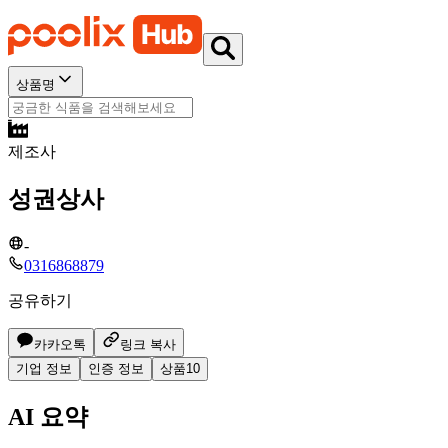
상품명
제조사
성권상사
-
0316868879
공유하기
카카오톡
링크 복사
기업 정보
인증 정보
상품
10
AI 요약