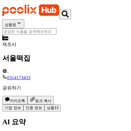
상품명
제조사
서울떡집
-
0314173433
공유하기
카카오톡
링크 복사
기업 정보
인증 정보
상품
13
AI 요약