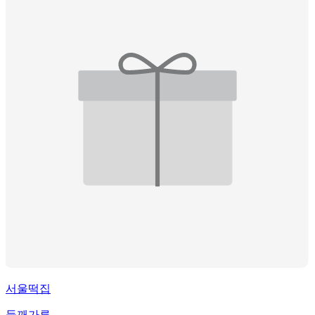
서울떡집
들깨가루