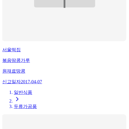
서울떡집
볶음땅콩가루
원재료
땅콩
신고일자
2017-04-07
일반식품
두류가공품