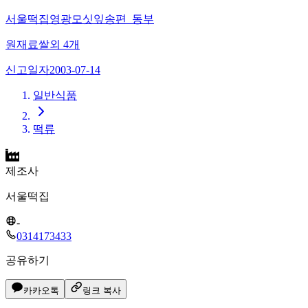
서울떡집영광모싯잎송편_동부
원재료
쌀
외
4
개
신고일자
2003-07-14
일반식품
떡류
제조사
서울떡집
-
0314173433
공유하기
카카오톡
링크 복사