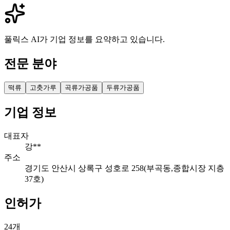
풀릭스 AI가 기업 정보를 요약하고 있습니다.
전문 분야
떡류
고춧가루
곡류가공품
두류가공품
기업 정보
대표자
강**
주소
경기도 안산시 상록구 성호로 258(부곡동,종합시장 지층
37호)
인허가
24
개