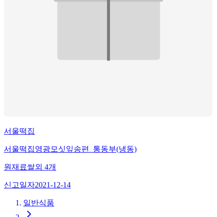
서울떡집
서울떡집영광모싯잎송편_통동부(냉동)
원재료
쌀
외
4
개
신고일자
2021-12-14
일반식품