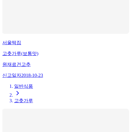
서울떡집
고춧가루(보통맛)
원재료
건고추
신고일자
2018-10-23
일반식품
고춧가루