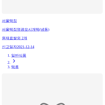
서울떡집
서울떡집영광모시개떡(냉동)
원재료
쌀
외
2
개
신고일자
2021-12-14
일반식품
떡류