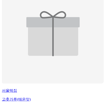
서울떡집
고춧가루(매운맛)