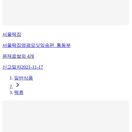
서울떡집
서울떡집영광모싯잎송편_통동부
원재료
쌀
외
4
개
신고일자
2021-11-17
일반식품
떡류