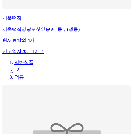
서울떡집
서울떡집영광모싯잎송편_동부(냉동)
원재료
쌀
외
4
개
신고일자
2021-12-14
일반식품
떡류