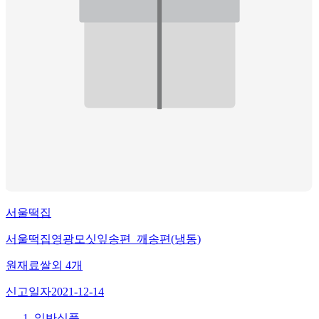
서울떡집
서울떡집영광모싯잎송편_깨송편(냉동)
원재료
쌀
외
4
개
신고일자
2021-12-14
일반식품