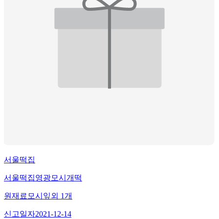
서울떡집
서울떡집영광모시개떡
원재료
모시잎
외
1
개
신고일자
2021-12-14