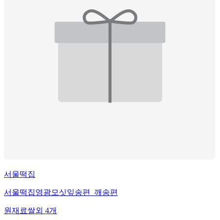
서울떡집
서울떡집영광모싯잎송편_깨송편
원재료
쌀
외
4
개