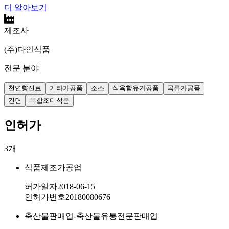
더 알아보기
제조사
(주)다인식품
전문 분야
천연향신료
기타가공품
소스
식육함유가공품
곡류가공품
건면
복합조미식품
인허가
3
개
식품제조가공업
허가일자
2018-06-15
인허가번호
20180080676
축산물판매업-축산물유통전문판매업