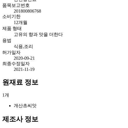
품목보고번호
201800806768
소비기한
12개월
제품 형태
고유의 향과 맛을 더한다
용법
식용,조리
허가일자
2020-09-21
최종수정일자
2021-11-19
원재료 정보
1
개
개산초씨앗
제조사 정보