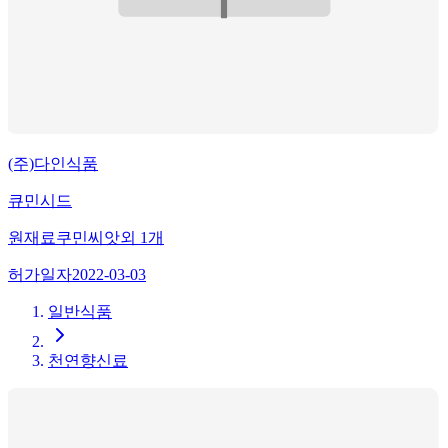
(주)다인식품
큐민시드
원재료
쿠민씨앗
외
1
개
허가일자
2022-03-03
일반식품
천연향신료