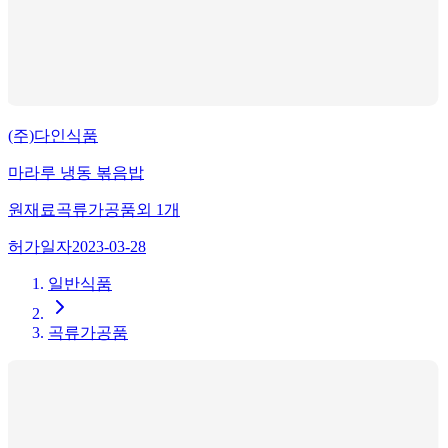
(주)다인식품
마라루 냉동 볶음밥
원재료
곡류가공품
외
1
개
허가일자
2023-03-28
일반식품
곡류가공품