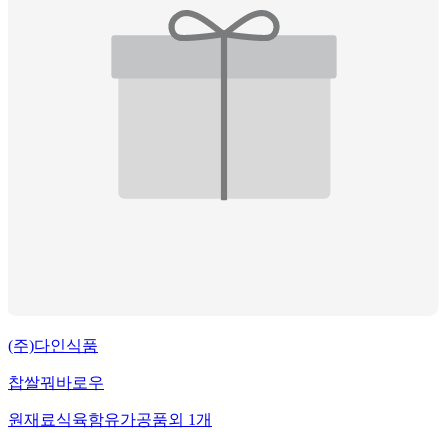
(주)다인식품
찹쌀꿔바로우
원재료
식육함유가공품
외
1
개