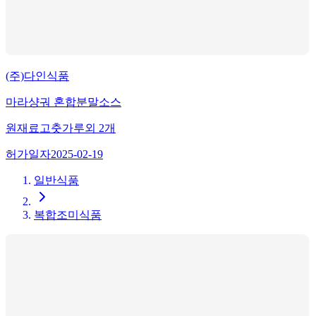
(주)다인식품
마라샹궈 혼합분말소스
원재료
고춧가루
외
2
개
허가일자
2025-02-19
일반식품
복합조미식품