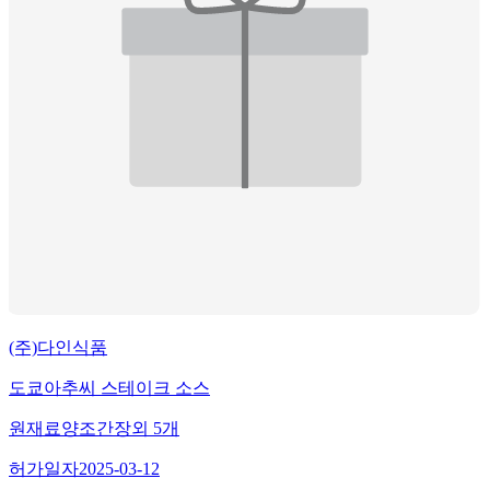
(주)다인식품
도쿄아추씨 스테이크 소스
원재료
양조간장
외
5
개
허가일자
2025-03-12