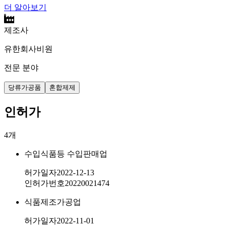
더 알아보기
제조사
유한회사비원
전문 분야
당류가공품
혼합제제
인허가
4
개
수입식품등 수입판매업
허가일자
2022-12-13
인허가번호
20220021474
식품제조가공업
허가일자
2022-11-01