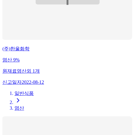
(주)한울화학
염산 9%
원재료
염산
외
1
개
신고일자
2022-08-12
일반식품
염산