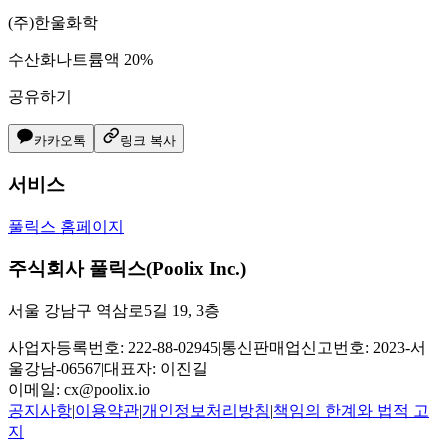
(주)한울화학
수산화나트륨액 20%
공유하기
카카오톡
링크 복사
서비스
풀릭스 홈페이지
주식회사 풀릭스(Poolix Inc.)
서울 강남구 역삼로5길 19, 3층
사업자등록번호: 222-88-02945
|
통신판매업신고번호: 2023-서
울강남-06567
|
대표자: 이진길
이메일:
cx@poolix.io
공지사항
|
이용약관
|
개인정보처리방침
|
책임의 한계와 법적 고
지