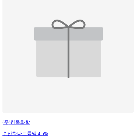
(주)한울화학
수산화나트륨액 4.5%