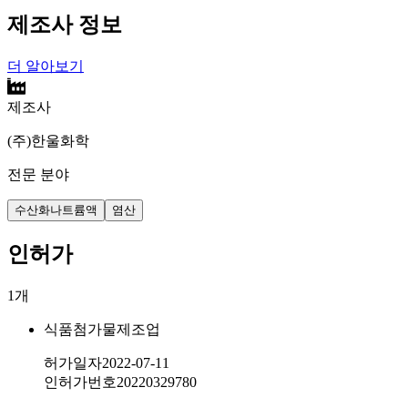
제조사 정보
더 알아보기
제조사
(주)한울화학
전문 분야
수산화나트륨액
염산
인허가
1
개
식품첨가물제조업
허가일자
2022-07-11
인허가번호
20220329780