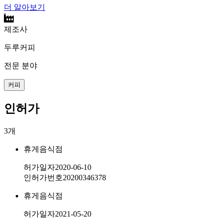
더 알아보기
제조사
두루커피
전문 분야
커피
인허가
3
개
휴게음식점
허가일자
2020-06-10
인허가번호
20200346378
휴게음식점
허가일자
2021-05-20