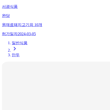
서광식품
완당
원재료
돼지고기
외
10
개
허가일자
2024-03-05
일반식품
만두