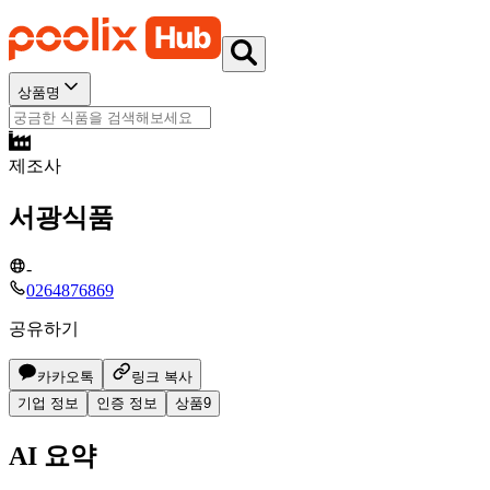
상품명
제조사
서광식품
-
0264876869
공유하기
카카오톡
링크 복사
기업 정보
인증 정보
상품
9
AI 요약