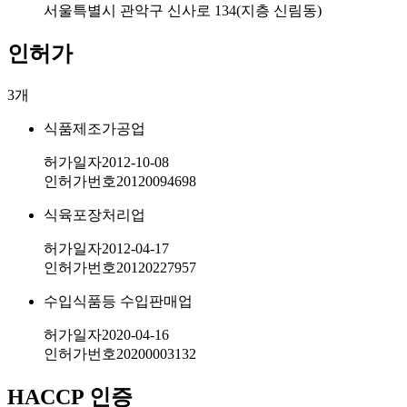
서울특별시 관악구 신사로 134(지층 신림동)
인허가
3
개
식품제조가공업
허가일자
2012-10-08
인허가번호
20120094698
식육포장처리업
허가일자
2012-04-17
인허가번호
20120227957
수입식품등 수입판매업
허가일자
2020-04-16
인허가번호
20200003132
HACCP 인증