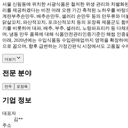
서울 신림동에 위치한 서광식품은 철저한 위생 관리와 차별화된
리를 제공하겠다는 비전 아래 오랜 기간 축적된 노하우를 바탕
계란부추손만두, 배추손만두, 셀러리 손만두 등의 만두류와 더
닭살꼬치, 파산적꼬치, 포크산적꼬치 등의 포장육 제품군도 함께
기를 비롯하여 대파, 배추, 부추, 셀러리, 노랑파프리카 등 
며, 냉동 만두 품목에 대해 식품안전관리인증기준인 해썹 인증
이래, 2020년에는 수입식품등 수입판매업까지 영역을 확장하
으로 꼽으며, 향후 급변하는 가정간편식 시장에서도 고품질 수
더보기
전문 분야
만두
포장육
기업 정보
대표자
김**
주소