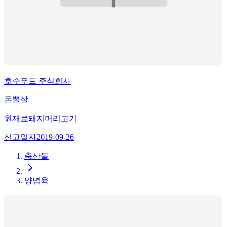
호수푸드 주식회사
돈뽈살
원재료
돼지머리고기
신고일자
2019-09-26
축산물
양념육