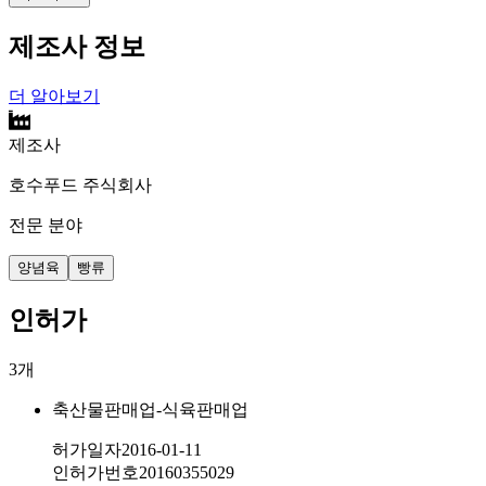
제조사 정보
더 알아보기
제조사
호수푸드 주식회사
전문 분야
양념육
빵류
인허가
3
개
축산물판매업-식육판매업
허가일자
2016-01-11
인허가번호
20160355029