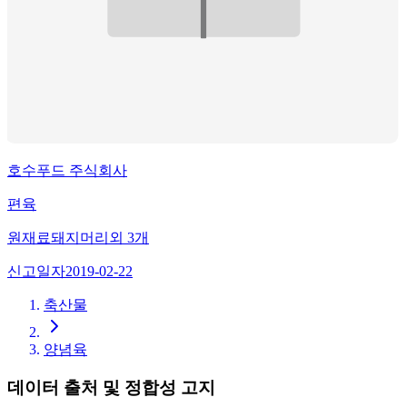
호수푸드 주식회사
편육
원재료
돼지머리
외
3
개
신고일자
2019-02-22
축산물
양념육
데이터 출처 및 정합성 고지