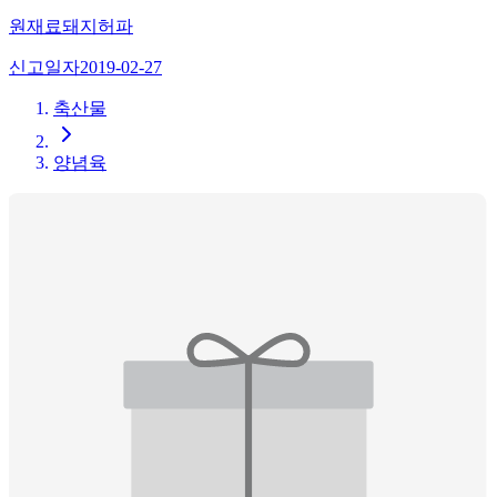
원재료
돼지허파
신고일자
2019-02-27
축산물
양념육