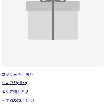
호수푸드 주식회사
돼지곱창(냉장)
원재료
돼지곱창
신고일자
2025-10-21