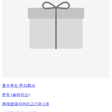
호수푸드 주식회사
돈두 (슬라이스)
원재료
돼지머리고기
외
1
개