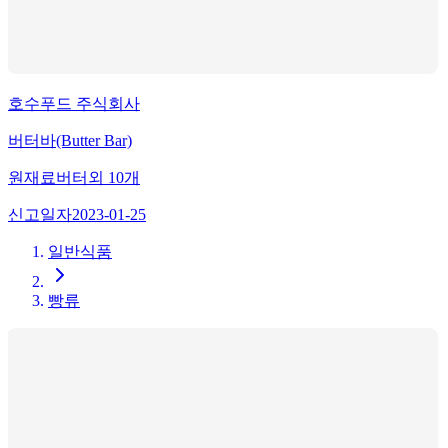
호수푸드 주식회사
버터바(Butter Bar)
원재료
버터
외
10
개
신고일자
2023-01-25
일반식품
빵류