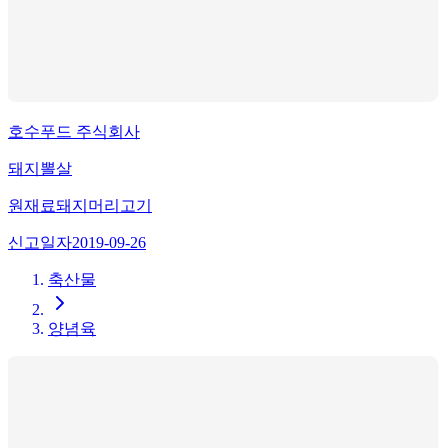
호수푸드 주식회사
돼지뽈살
원재료
돼지머리고기
신고일자
2019-09-26
축산물
양념육