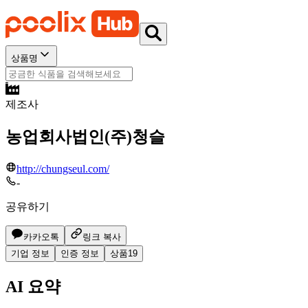
상품명
제조사
농업회사법인(주)청슬
http://chungseul.com/
-
공유하기
카카오톡
링크 복사
기업 정보
인증 정보
상품
19
AI 요약