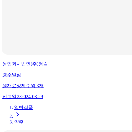
농업회사법인(주)청슬
경주일삼
원재료
정제수
외
3
개
신고일자
2024-08-29
일반식품
약주