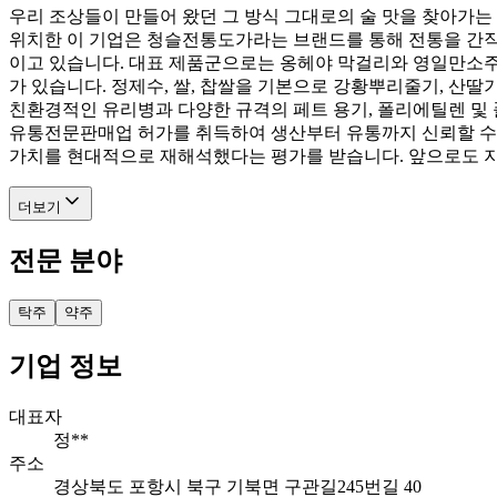
우리 조상들이 만들어 왔던 그 방식 그대로의 술 맛을 찾아가
위치한 이 기업은 청슬전통도가라는 브랜드를 통해 전통을 간직
이고 있습니다. 대표 제품군으로는 옹헤야 막걸리와 영일만소주를
가 있습니다. 정제수, 쌀, 찹쌀을 기본으로 강황뿌리줄기, 산
친환경적인 유리병과 다양한 규격의 페트 용기, 폴리에틸렌 및
유통전문판매업 허가를 취득하여 생산부터 유통까지 신뢰할 수 
가치를 현대적으로 재해석했다는 평가를 받습니다. 앞으로도 지
더보기
전문 분야
탁주
약주
기업 정보
대표자
정**
주소
경상북도 포항시 북구 기북면 구관길245번길 40