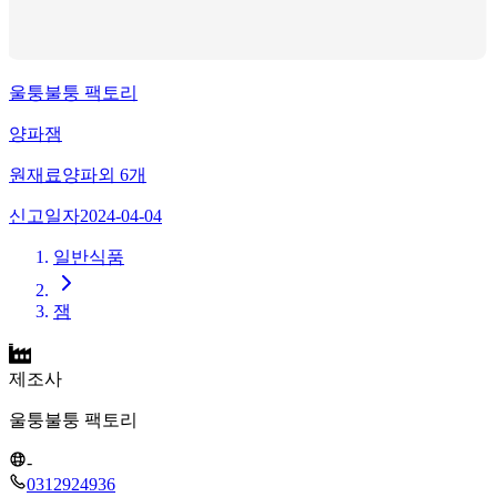
울퉁불퉁 팩토리
양파잼
원재료
양파
외
6
개
신고일자
2024-04-04
일반식품
잼
제조사
울퉁불퉁 팩토리
-
0312924936