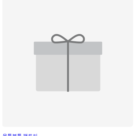
울퉁불퉁 팩토리