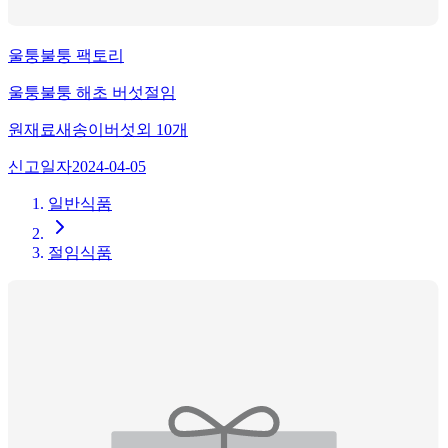
울퉁불퉁 팩토리
울퉁불퉁 해초 버섯절임
원재료
새송이버섯
외
10
개
신고일자
2024-04-05
일반식품
절임식품