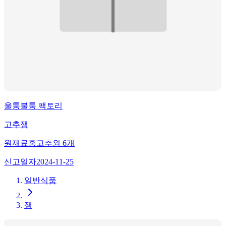
울퉁불퉁 팩토리
고추잼
원재료
홍고추
외
6
개
신고일자
2024-11-25
일반식품
잼