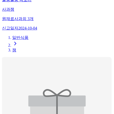
사과잼
원재료
사과
외
3
개
신고일자
2024-10-04
일반식품
잼