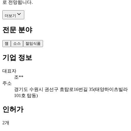
로 전망됩니다.
더보기
전문 분야
잼
소스
절임식품
기업 정보
대표자
조**
주소
경기도 수원시 권선구 효탑로16번길 35(태양하이츠빌라
101호 탑동)
인허가
2
개