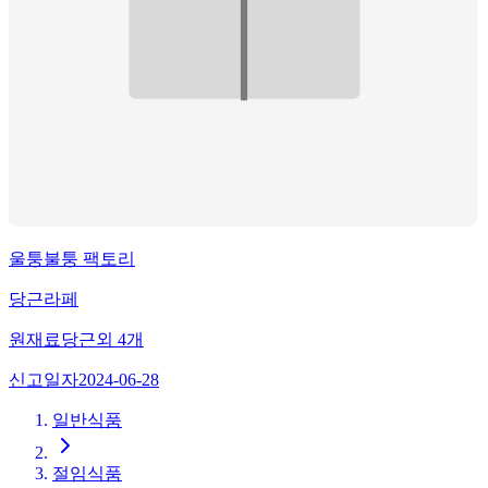
울퉁불퉁 팩토리
당근라페
원재료
당근
외
4
개
신고일자
2024-06-28
일반식품
절임식품