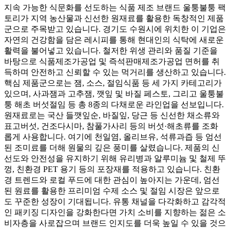
지속 가능한 식문화를 선도하는 식품 제조 브랜드 울퉁불퉁 팩
토리가 지역 농산물과 신선한 원재료를 활용한 독창적인 제품
군으로 주목받고 있습니다. 경기도 수원시에 위치한 이 기업은
자연의 건강함을 담은 레시피를 통해 현대인의 식탁에 새로운
활력을 불어넣고 있습니다. 철저한 위생 관리와 품질 기준을
바탕으로 식품제조가공업 및 즉석판매제조가공업 면허를 취
득하며 안전하고 신뢰할 수 있는 먹거리를 생산하고 있습니다.
핵심 제품군으로는 잼, 소스, 절임식품 등 세 가지 카테고리가
있으며, 사과잼과 고추잼, 깻잎 및 바질 페스토, 그리고 울퉁불
퉁 해초 버섯절임 등 총 8종의 다채로운 라인업을 선보입니다.
원재료로는 국산 들깻잎순, 바질잎, 당근 등 신선한 채소류와
표고버섯, 건조다시마, 참풀가사리 등의 버섯·해초류를 조화
롭게 사용합니다. 여기에 천일염, 올리브유, 석류과즙 등 엄선
된 조미료를 더해 원물의 깊은 풍미를 살렸습니다. 제품의 신
선도와 안전성을 유지하기 위해 유리병과 알루미늄 및 철제 뚜
껑, 친환경 PET 용기 등의 포장재를 적용하고 있습니다. 친환
경 트렌드와 로컬 푸드에 대한 관심이 높아지는 가운데, 엄선
된 원료를 활용한 프리미엄 수제 소스 및 절임 시장은 앞으로
도 꾸준한 성장이 기대됩니다. 유통 채널을 다각화하고 감각적
인 패키징 디자인을 강화한다면 가치 소비를 지향하는 젊은 소
비자층을 사로잡으며 브랜드 인지도를 더욱 높일 수 있을 것으