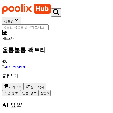
상품명
제조사
울퉁불퉁 팩토리
-
0312924936
공유하기
카카오톡
링크 복사
기업 정보
인증 정보
상품
8
AI 요약