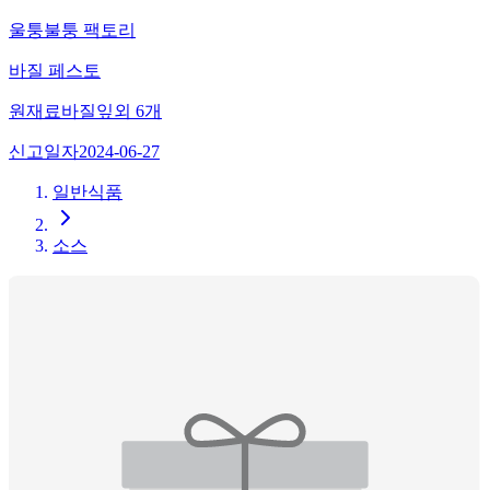
울퉁불퉁 팩토리
바질 페스토
원재료
바질잎
외
6
개
신고일자
2024-06-27
일반식품
소스