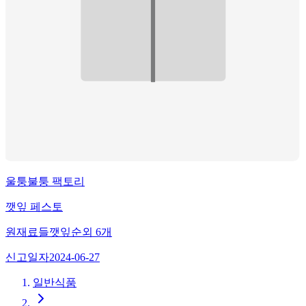
울퉁불퉁 팩토리
깻잎 페스토
원재료
들깻잎순
외
6
개
신고일자
2024-06-27
일반식품