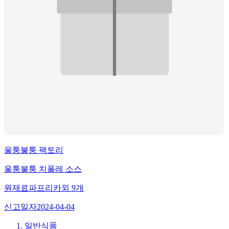
울퉁불퉁 팩토리
울퉁불퉁 치폴레 소스
원재료
파프리카
외
9
개
신고일자
2024-04-04
일반식품